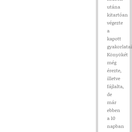
utána
kitartóan
végezte
a
kapott
gyakorlatai
Könyökét
még
érezte,
illetve
fájlalta,
de
már
ebben
a 10
napban