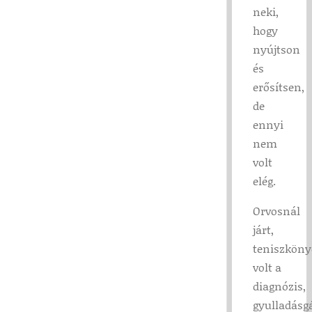
neki,
hogy
nyújtson
és
erősítsen,
de
ennyi
nem
volt
elég.
Orvosnál
járt,
teniszköny
volt a
diagnózis,
gyulladásg