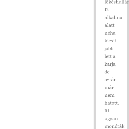
lökéshullá
12
alkalma
alatt
néha
kicsit
jobb
lett a
karja,
de
aztán
már
nem
hatott.
Itt
ugyan
mondták