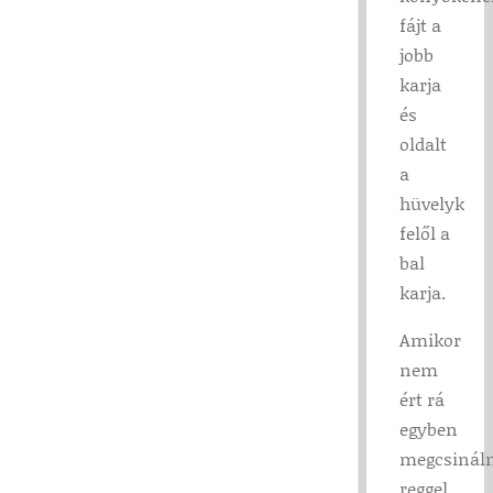
fájt a
jobb
karja
és
oldalt
a
hüvelyk
felől a
bal
karja.
Amikor
nem
ért rá
egyben
megcsinál
reggel