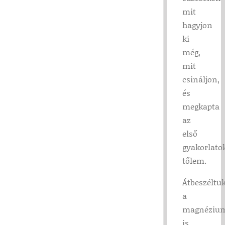
mit
hagyjon
ki
még,
mit
csináljon,
és
megkapta
az
első
gyakorlato
tőlem.
Átbeszéltü
a
magnézium
is,