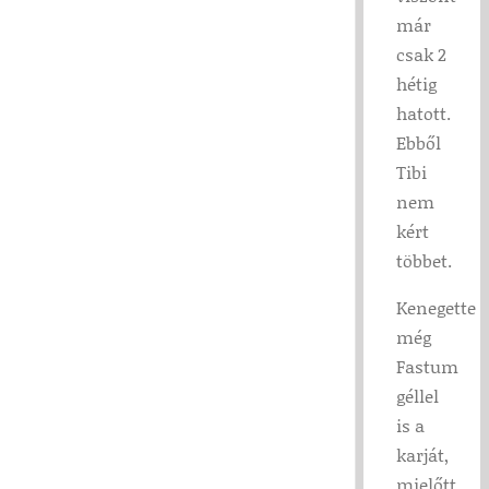
már
csak 2
hétig
hatott.
Ebből
Tibi
nem
kért
többet.
Kenegette
még
Fastum
géllel
is a
karját,
mielőtt