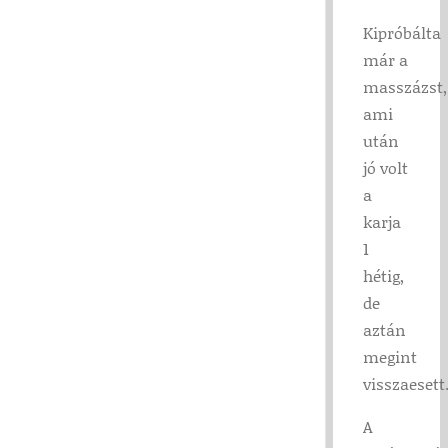
Kipróbálta
már a
masszázst,
ami
után
jó volt
a
karja
1
hétig,
de
aztán
megint
visszaesett
A