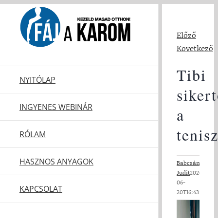
Kihagyás
Előző
Következő
Tibi
NYITÓLAP
siker
INGYENES WEBINÁR
a
tenis
RÓLAM
HASZNOS ANYAGOK
Babcsányi
Judit
2026-
06-
KAPCSOLAT
20T16:43:47+02
View