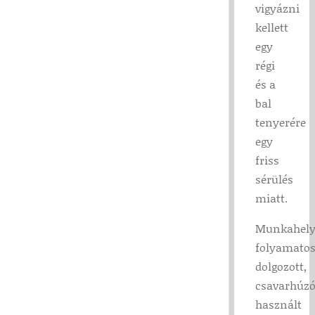
vigyázni
kellett
egy
régi
és a
bal
tenyerére
egy
friss
sérülés
miatt.
Munkahel
folyamato
dolgozott,
csavarhúzó
használt