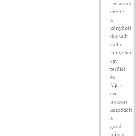
rossznak
érezte
a
könyökét,
duzzadt
volt a
könyökén
egy
terület
és
fájt. 1
éve
nyáron
kezdődött
a
gond
nála a