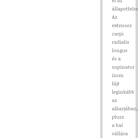
el az
állapotfelm
Az
extensor
carpi
radialis
longus
és a
supinator
izom
fájt
leginkább
az
alkarjában,
plusz
a bal
vállára