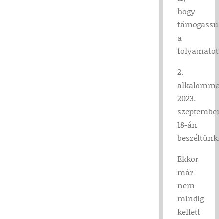
hogy
támogassu
a
folyamatot
2.
alkalomma
2023.
szeptembe
18-án
beszéltünk
Ekkor
már
nem
mindig
kellett