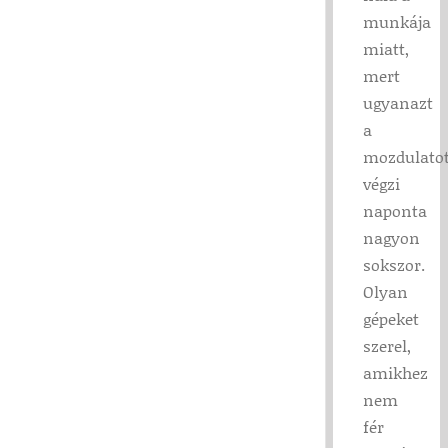
munkája
miatt,
mert
ugyanazt
a
mozdulato
végzi
naponta
nagyon
sokszor.
Olyan
gépeket
szerel,
amikhez
nem
fér