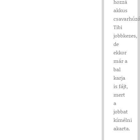
hozzá
akkus
csavarhúzó
Tibi
jobbkezes,
de
ekkor
már a
bal
karja
is fájt,
mert
a
jobbat
kímélni
akarta.