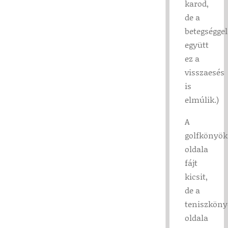
karod,
de a
betegséggel
együtt
ez a
visszaesés
is
elmúlik.)
A
golfkönyök
oldala
fájt
kicsit,
de a
teniszköny
oldala