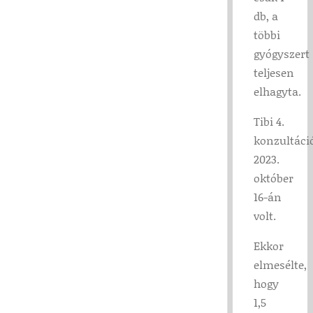
db, a
többi
gyógyszert
teljesen
elhagyta.
Tibi 4.
konzultáci
2023.
október
16-án
volt.
Ekkor
elmesélte,
hogy
1,5