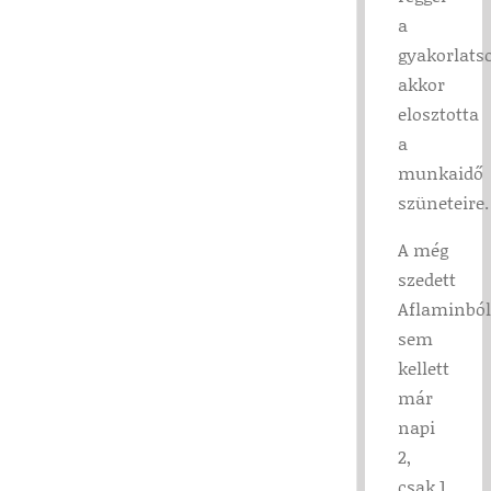
a
gyakorlatso
akkor
elosztotta
a
munkaidő
szüneteire.
A még
szedett
Aflaminból
sem
kellett
már
napi
2,
csak 1