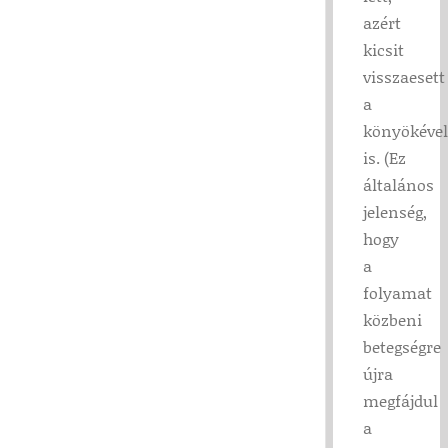
azért
kicsit
visszaesett
a
könyökével
is. (Ez
általános
jelenség,
hogy
a
folyamat
közbeni
betegségre
újra
megfájdul
a