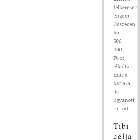
felkeresett
engem.
Összesen
kb.
500
000
Ft-ot
elköltött
már a
karjára,
de
ugyanott
tartott.
Tibi
célja