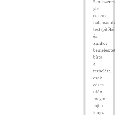
Rendszere
járt
edzeni
hobbiszint
testépítőké
és
amikor
bemelegítet
bírta
a
terhelést,
csak
edzés
után
megint
fájt a
karja.