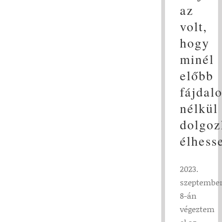
az
volt,
hogy
minél
előbb
fájdal
nélkül
dolgoz
élhess
2023.
szeptembe
8-án
végeztem