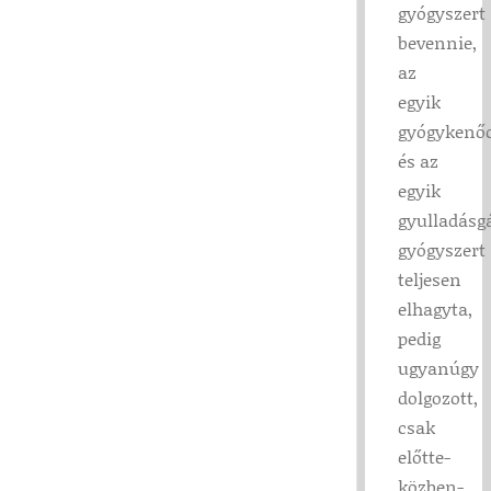
gyógyszert
bevennie,
az
egyik
gyógykenő
és az
egyik
gyulladásg
gyógyszert
teljesen
elhagyta,
pedig
ugyanúgy
dolgozott,
csak
előtte-
közben-