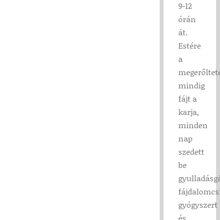
9-12
órán
át.
Estére
a
megerőltet
mindig
fájt a
karja,
minden
nap
szedett
be
gyulladásgá
fájdalomcsi
gyógyszert
és