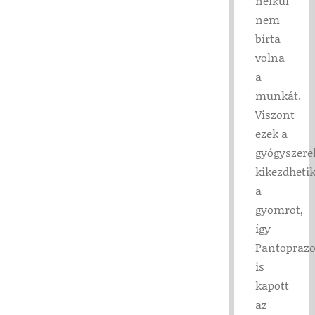
nélkül
nem
bírta
volna
a
munkát.
Viszont
ezek a
gyógyszere
kikezdheti
a
gyomrot,
így
Pantoprazo
is
kapott
az