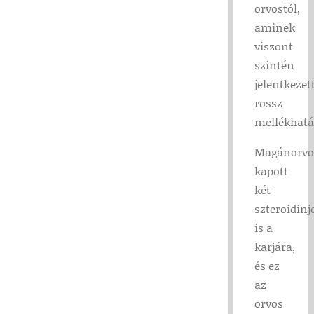
orvostól,
aminek
viszont
szintén
jelentkezet
rossz
mellékhatá
Magánorvo
kapott
két
szteroidinj
is a
karjára,
és ez
az
orvos