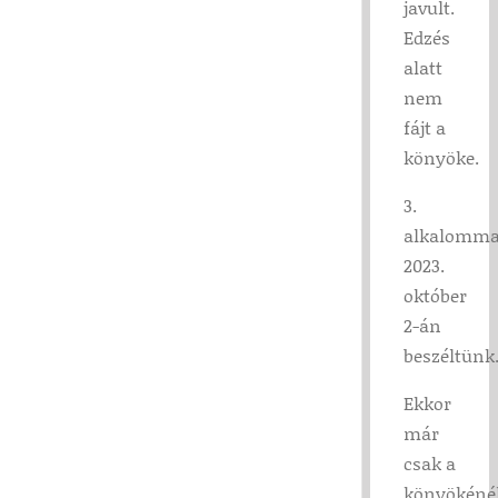
javult.
Edzés
alatt
nem
fájt a
könyöke.
3.
alkalomma
2023.
október
2-án
beszéltünk
Ekkor
már
csak a
könyökéné