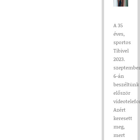
A 35
éves,
sportos
Tibivel
2023.
szeptembe
6-án
beszéltünk
először
videotelef
Azért
keresett
meg,
mert