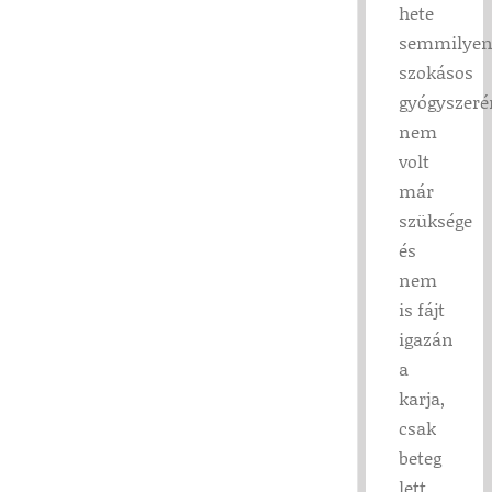
hete
semmilye
szokásos
gyógyszeré
nem
volt
már
szüksége
és
nem
is fájt
igazán
a
karja,
csak
beteg
lett,