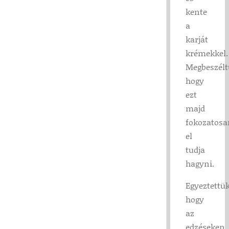
kente
a
karját
krémekkel.
Megbeszélt
hogy
ezt
majd
fokozatosa
el
tudja
hagyni.
Egyeztettük
hogy
az
edzéseken