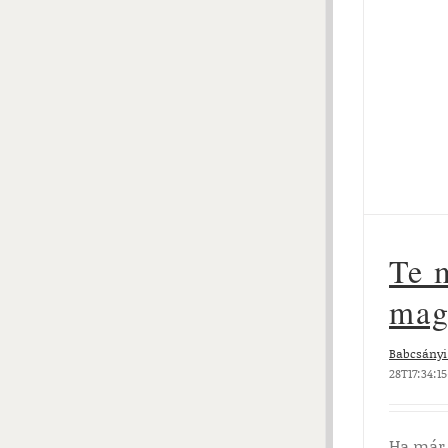
Te 
mag
Babcsányi 
28T17:34:1
Ha már 