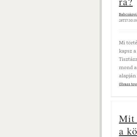
ra?
Babcsányi 
28T17:30:0
Mi törté
kapsz a
Tisztáz
mond a
alapján
Olvass to
Mit 
a k