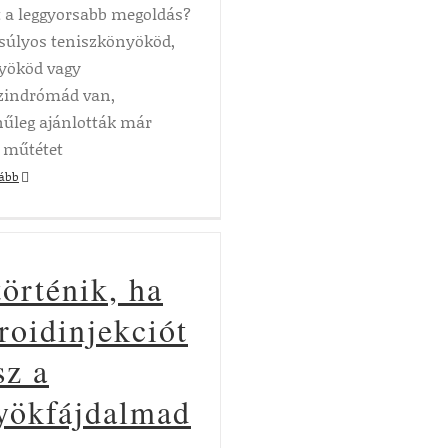
 a leggyorsabb megoldás?
 súlyos teniszkönyököd,
yököd vagy
zindrómád van,
nűleg ajánlották már
 műtétet
vább
történik, ha
roidinjekciót
sz a
yökfájdalmad