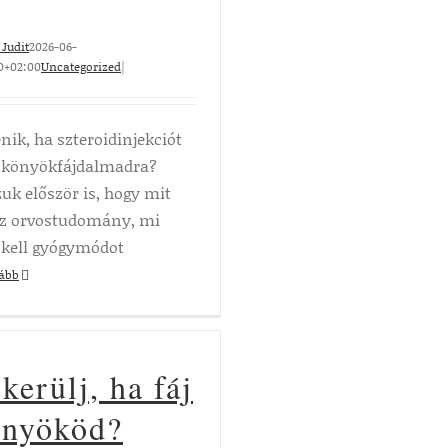
Judit
2026-06-
0+02:00
Uncategorized
|
nik, ha szteroidinjekciót
 könyökfájdalmadra?
zuk először is, hogy mit
z orvostudomány, mi
 kell gyógymódot
vább
kerülj, ha fáj
önyököd?