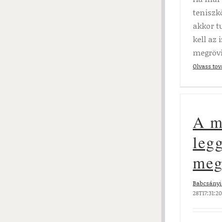
teniszk
akkor t
kell az
megrövi
Olvass to
A m
leg
meg
Babcsányi 
28T17:31:2