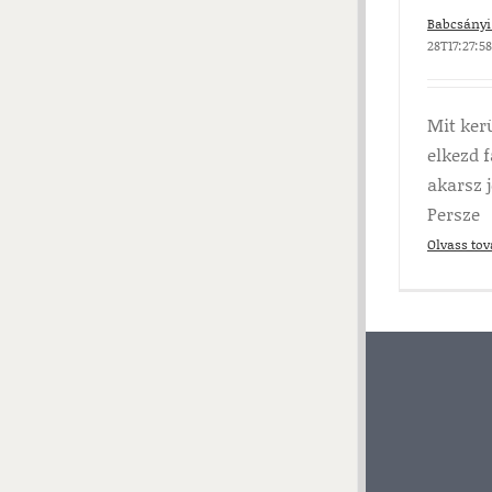
Babcsányi 
28T17:27:5
Mit ker
elkezd f
akarsz 
Persze
Olvass to