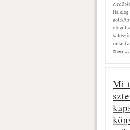
A műtét
Ha elég
golfkön
alagúts
valószí
neked a
Olvass to
Mi 
szte
kap
kön