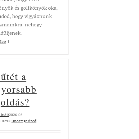
önyök és golfkönyök oka,
udod, hogy vigyáznunk
 izmainkra, nehogy
düljenek.
vább
űtét a
gyorsabb
oldás?
Judit
2026-06-
0+02:00
Uncategorized
|