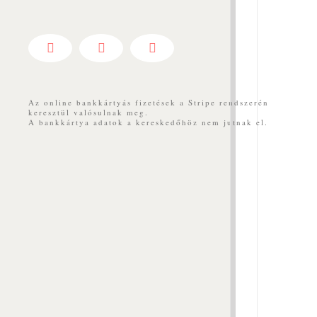
Facebook
YouTube
Messenger
Az online bankkártyás fizetések a Stripe rendszerén
keresztül valósulnak meg.
A bankkártya adatok a kereskedőhöz nem jutnak el.