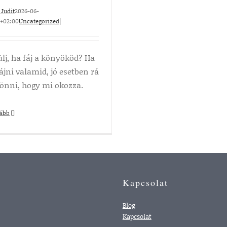
Judit
2026-06-
8+02:00
Uncategorized
|
ülj, ha fáj a könyököd? Ha
ájni valamid, jó esetben rá
jönni, hogy mi okozza.
vább
Kapcsolat
Blog
Kapcsolat