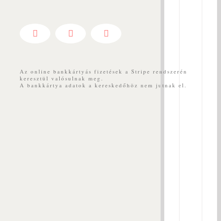
fog
meggyó
a
Facebook
YouTube
Messenger
teniszk
golfkön
pusztán
Az online bankkártyás fizetések a Stripe rendszerén
keresztül valósulnak meg.
attól,
A bankkártya adatok a kereskedőhöz nem jutnak el.
ha
masszír
És
mi
lenne
hatékon
helyett