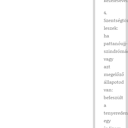
kezelésével
4.
Szentségtö
leszek:
ha
pattanóujj-
szindrómá
vagy
azt
megelőző
állapotod
van:
befeszült
a
tenyereden
egy