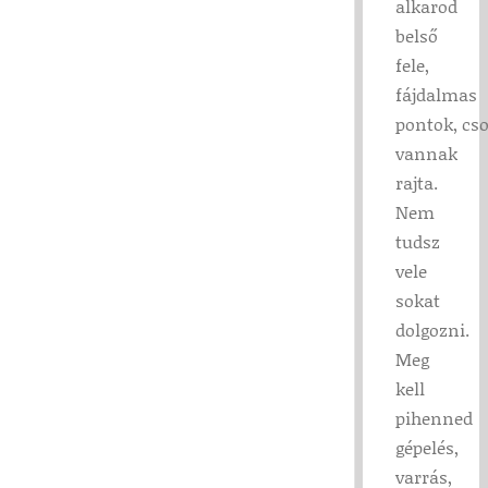
alkarod
belső
fele,
fájdalmas
pontok, c
vannak
rajta.
Nem
tudsz
vele
sokat
dolgozni.
Meg
kell
pihenned
gépelés,
varrás,