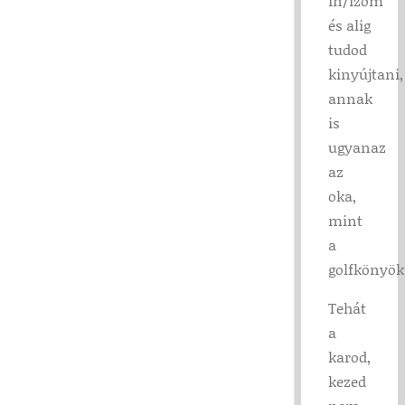
ín/izom
és alig
tudod
kinyújtani,
annak
is
ugyanaz
az
oka,
mint
a
golfkönyök
Tehát
a
karod,
kezed