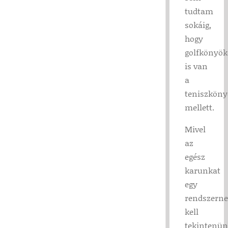
tudtam
sokáig,
hogy
golfkönyö
is van
a
teniszköny
mellett.
Mivel
az
egész
karunkat
egy
rendszern
kell
tekintenün