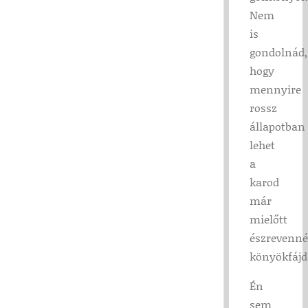
Nem
is
gondolnád,
hogy
mennyire
rossz
állapotban
lehet
a
karod
már
mielőtt
észrevenné
könyökfájd
Én
sem