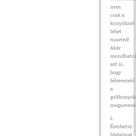
nem
csak a
könyöknél
lehet
tüneted!
Akár
mondhatn
azt is,
hogy
félrevezető
a
golfkönyök
megnevezé
1.
Érezhetsz
fájdalmat