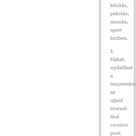
kézírás,
pakolás,
munka,
sport
közben.
3.
Fájhat,
nyilallhat
a
tenyereden
az
ujjaid
tövénél
lévő
csontos
pont.