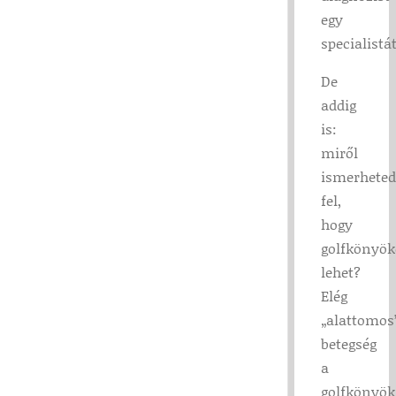
egy
specialistát
De
addig
is:
miről
ismerheted
fel,
hogy
golfkönyök
lehet?
Elég
„alattomos
betegség
a
golfkönyök