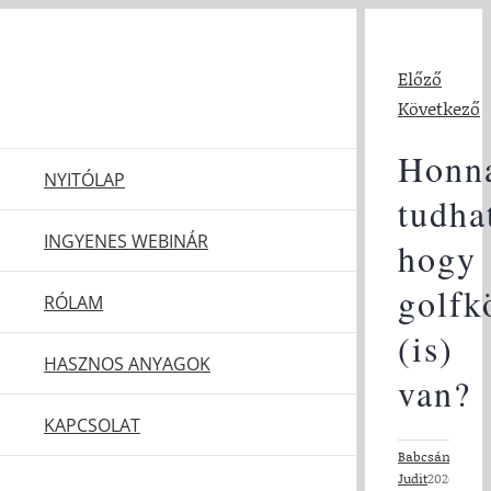
Kihagyás
Előző
Következő
Honn
NYITÓLAP
tudha
INGYENES WEBINÁR
hogy
golfk
RÓLAM
(is)
HASZNOS ANYAGOK
van?
KAPCSOLAT
Babcsányi
Judit
2026-