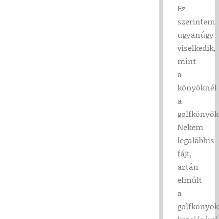
Ez
szerintem
ugyanúgy
viselkedik,
mint
a
könyöknél
a
golfkönyök
Nekem
legalábbis
fájt,
aztán
elmúlt
a
golfkönyök