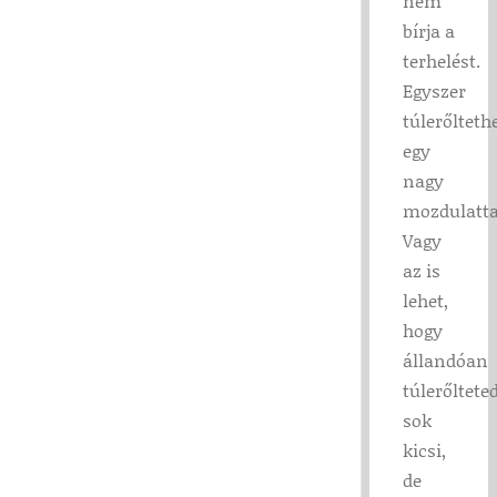
nem
bírja a
terhelést.
Egyszer
túlerőlteth
egy
nagy
mozdulatta
Vagy
az is
lehet,
hogy
állandóan
túlerőltete
sok
kicsi,
de