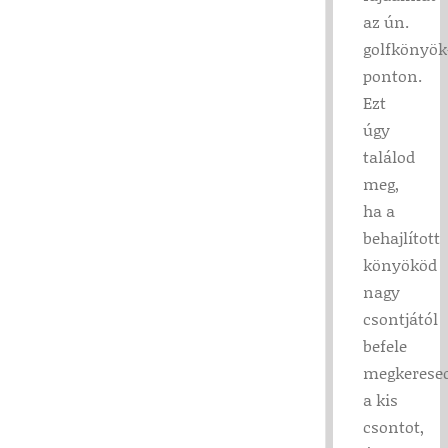
az ún.
golfkönyök
ponton.
Ezt
úgy
találod
meg,
ha a
behajlított
könyököd
nagy
csontjától
befele
megkerese
a kis
csontot,