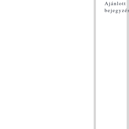
Ajánlott
bejegyzé