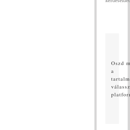
kérdéseidet
Oszd 
a
tartalm
válass
platfo