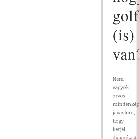
gol
(is)
van
Nem
vagyok
orvos,
mindenké
javaslom,
hogy
kérjél
diagnózist