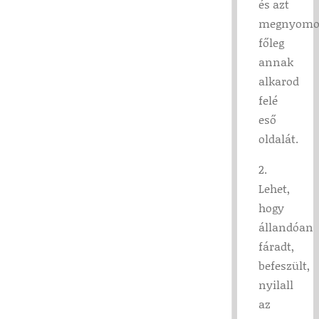
és azt
megnyomo
főleg
annak
alkarod
felé
eső
oldalát.
2.
Lehet,
hogy
állandóan
fáradt,
befeszült,
nyilall
az