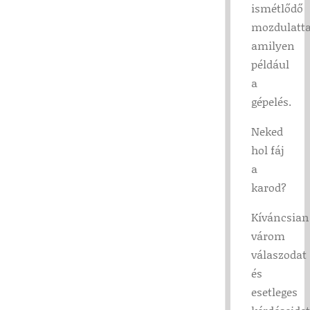
ismétlődő
mozdulatta
amilyen
például
a
gépelés.
Neked
hol fáj
a
karod?
Kíváncsian
várom
válaszodat
és
esetleges