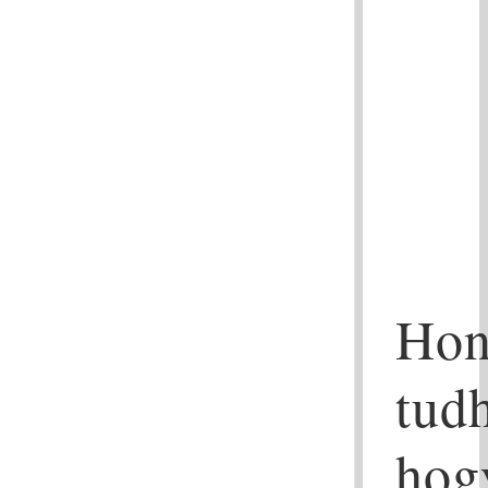
Hon
tud
hog