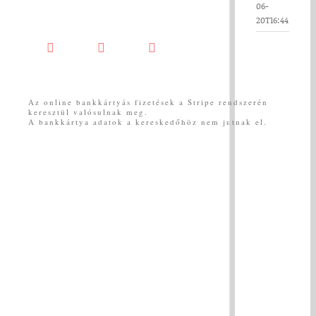
06-
20T16:44:16+02
Facebook
YouTube
Messenger
Az online bankkártyás fizetések a Stripe rendszerén
keresztül valósulnak meg.
A bankkártya adatok a kereskedőhöz nem jutnak el.