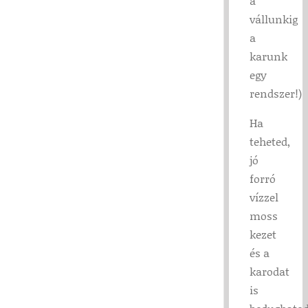
a
vállunkig
a
karunk
egy
rendszer!)
Ha
teheted,
jó
forró
vízzel
moss
kezet
és a
karodat
is