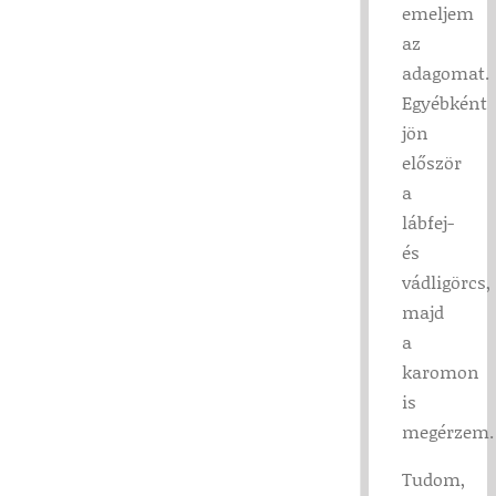
emeljem
az
adagomat.
Egyébként
jön
először
a
lábfej-
és
vádligörcs,
majd
a
karomon
is
megérzem.
Tudom,