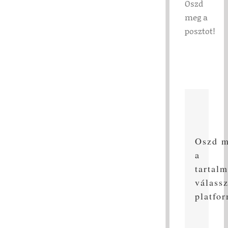
Oszd
meg a
posztot!
Oszd 
a
tartalm
válass
platfo