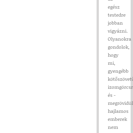
egész
testedre
jobban
vigyázni.
Olyanokra
gondolok,
hogy
mi,
gyengébb
kötőszövet
izomgörcsr
és -
megrövidül
hajlamos
emberek
nem