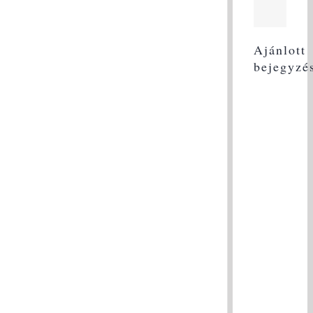
Ajánlott
bejegyzé