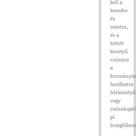
kell a
kezedre
és
vezetsz,
és a
kötött
kesztyű
csúszna
a
kormányke
hordhatsz
bőrkesztyű
vagy
csúszásgátl
pl.
lovaglókesz