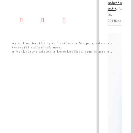
Babcsányi
Judit
2026-
06-
20T16:44:17+02:
Facebook
YouTube
Messenger
Az online bankkártyás fizetések a Stripe rendszerén
keresztül valósulnak meg.
A bankkártya adatok a kereskedőhöz nem jutnak el.