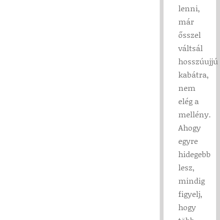
lenni,
már
ősszel
váltsál
hosszúujjú
kabátra,
nem
elég a
mellény.
Ahogy
egyre
hidegebb
lesz,
mindig
figyelj,
hogy