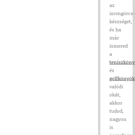
az
izomgörcs-
készséget,
és ha
már
ismered
a
teniszköny
és
golfkönyök
valódi
okát,
akkor
tudod,
nagyon
is