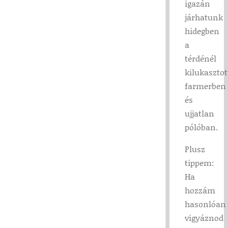
igazán
járhatunk
hidegben
a
térdénél
kilukasztot
farmerben
és
ujjatlan
pólóban.
Plusz
tippem:
Ha
hozzám
hasonlóan
vigyáznod