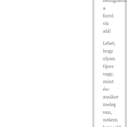
bedughato
a
forró
víz
alá!
Lehet,
hogy
olyan
típus
vagy,
mint
én:
amikor
meleg
van,
nekem