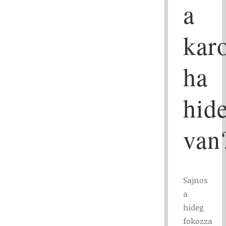
a
kar
ha
hid
van
Sajnos
a
hideg
fokozza