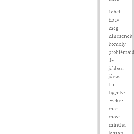
Lehet,
hogy
még
nincsenek
komoly
problémáid
de
jobban
jársz,
ha
figyelsz
ezekre
már
most,
mintha
lassan