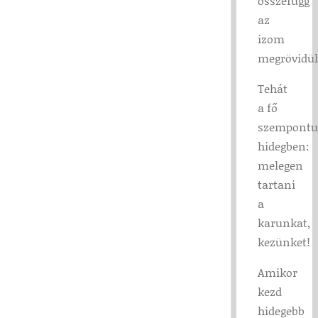
összefügg
az
izom
megrövidül
Tehát
a fő
szempont
hidegben:
melegen
tartani
a
karunkat,
kezünket!
Amikor
kezd
hidegebb