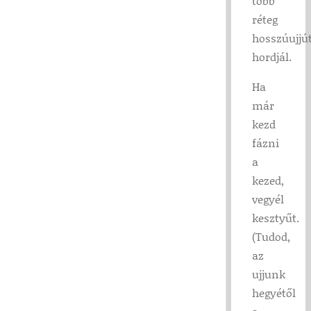
több
réteg
hosszúujjú
hordjál.
Ha
már
kezd
fázni
a
kezed,
vegyél
kesztyűt.
(Tudod,
az
ujjunk
hegyétől