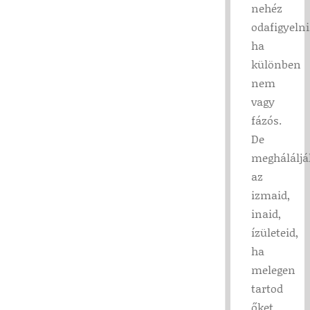
nehéz
odafigyelni
ha
különben
nem
vagy
fázós.
De
megháláljá
az
izmaid,
inaid,
ízületeid,
ha
melegen
tartod
őket.