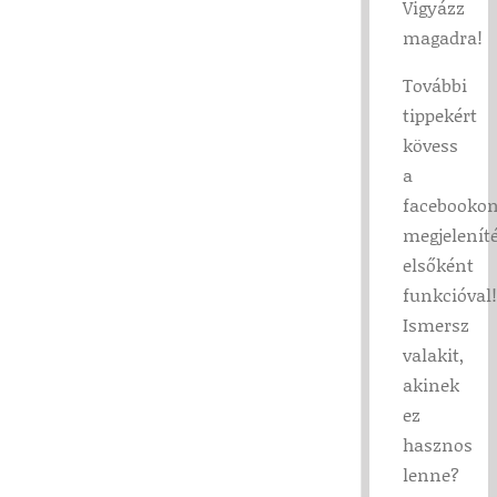
Vigyázz
magadra!
További
tippekért
kövess
a
facebooko
megjelenít
elsőként
funkcióval!
Ismersz
valakit,
akinek
ez
hasznos
lenne?