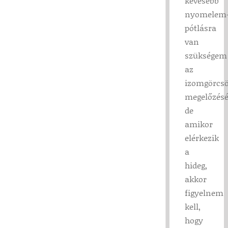
kevesebb
nyomelem
pótlásra
van
szükségem
az
izomgörcs
megelőzésé
de
amikor
elérkezik
a
hideg,
akkor
figyelnem
kell,
hogy