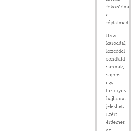
fokozódna
a
fájdalmad.
Ha a
karoddal,
kezeddel
gondjaid
vannak,
sajnos
egy
bizonyos
hajlamot
jelezhet.
Ezért
érdemes
az