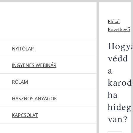
Kihagyás
Előző
Következő
Hogy
NYITÓLAP
védd
INGYENES WEBINÁR
a
karod
RÓLAM
ha
HASZNOS ANYAGOK
hideg
KAPCSOLAT
van?