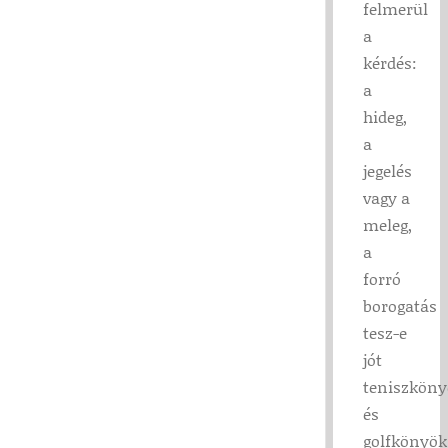
felmerül
a
kérdés:
a
hideg,
a
jegelés
vagy a
meleg,
a
forró
borogatás
tesz-e
jót
teniszköny
és
golfkönyök