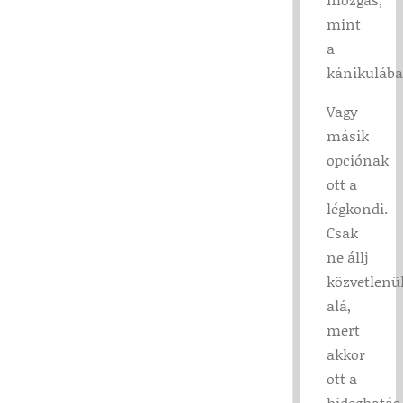
mint
a
kánikulába
Vagy
másik
opciónak
ott a
légkondi.
Csak
ne állj
közvetlenü
alá,
mert
akkor
ott a
hideghatá