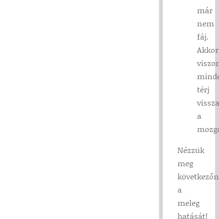
már
nem
fáj.
Akkor
viszo
mind
térj
vissz
a
mozgá
Nézzük
meg
következőn
a
meleg
hatását!