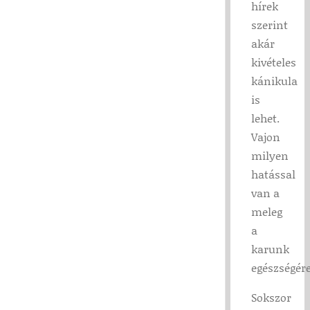
hírek
szerint
akár
kivételes
kánikula
is
lehet.
Vajon
milyen
hatással
van a
meleg
a
karunk
egészségér
Sokszor