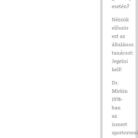
esetén?
Nézzük
először
ezt az
általános
tanácsot:
Jegelni
kell!
Dr.
Mirkin
1978-
ban
az
ismert
sportorvosi