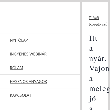
Kihagyás
Előző
Következő
Itt
NYITÓLAP
a
INGYENES WEBINÁR
nyár.
Vajon
RÓLAM
a
HASZNOS ANYAGOK
mele
KAPCSOLAT
jó
a