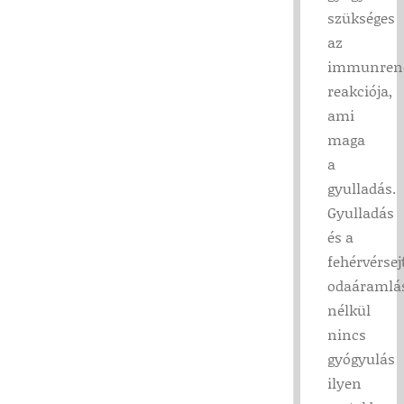
szükséges
az
immunren
reakciója,
ami
maga
a
gyulladás.
Gyulladás
és a
fehérvérsej
odaáramlá
nélkül
nincs
gyógyulás
ilyen