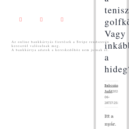
tenis
golfk
Facebook
YouTube
Messenger
Vagy
inkáb
Az online bankkártyás fizetések a Stripe rendszerén
keresztül valósulnak meg.
A bankkártya adatok a kereskedőhöz nem jutnak el.
a
hideg
Babcsányi
Judit
2026-
06-
28T17:25:57+02:
Itt a
nyár.