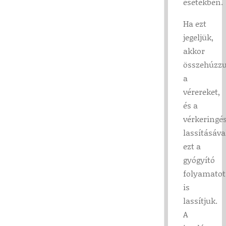
esetekben.
Ha ezt
jegeljük,
akkor
összehúzz
a
vérereket,
és a
vérkeringé
lassításáva
ezt a
gyógyító
folyamatot
is
lassítjuk.
A