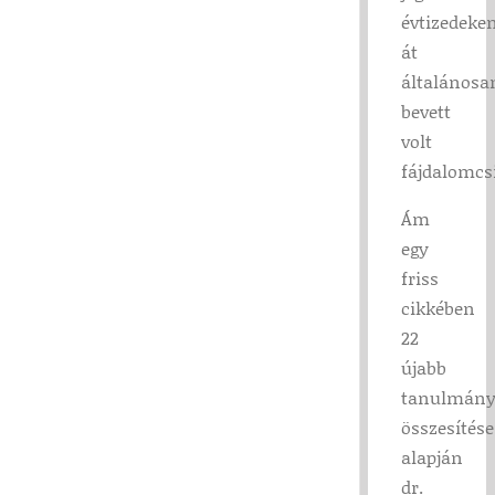
évtizedeke
át
általánosa
bevett
volt
fájdalomcsi
Ám
egy
friss
cikkében
22
újabb
tanulmán
összesítése
alapján
dr.