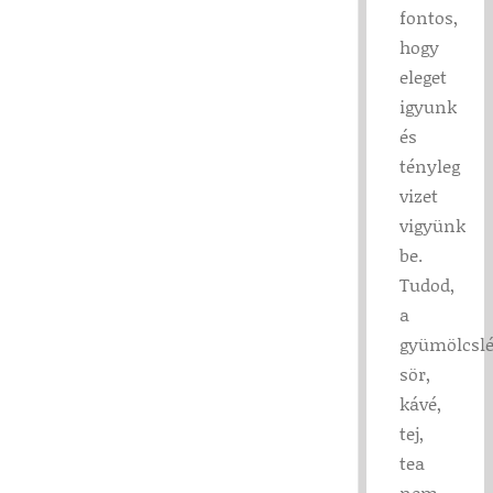
fontos,
hogy
eleget
igyunk
és
tényleg
vizet
vigyünk
be.
Tudod,
a
gyümölcslé
sör,
kávé,
tej,
tea
nem