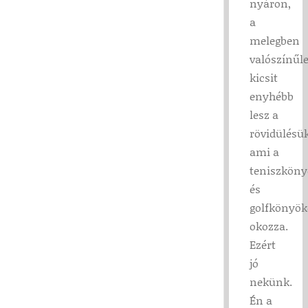
nyáron,
a
melegben
valószínűl
kicsit
enyhébb
lesz a
rövidülésük
ami a
teniszköny
és
golfkönyök
okozza.
Ezért
jó
nekünk.
Én a