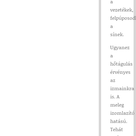
a
vezetékek,
felpúposod
a
sínek.
Ugyanez
a
hőtágulás
érvényes
az
izmainkra
is. A
meleg
izomlazító
hatású.
Tehát