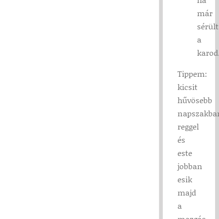
már
sérült
a
karod
Tippem:
kicsit
hűvösebb
napszakba
reggel
és
este
jobban
esik
majd
a
mozgás,