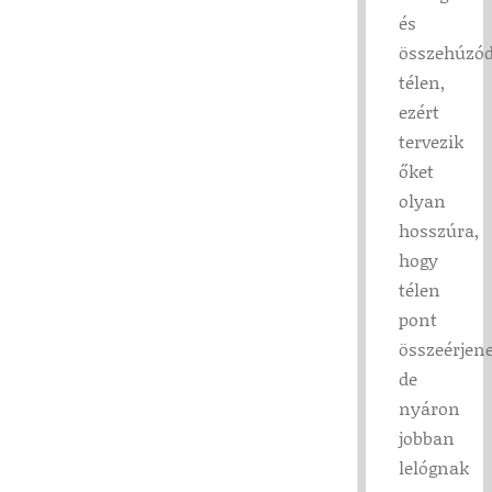
és
összehúzó
télen,
ezért
tervezik
őket
olyan
hosszúra,
hogy
télen
pont
összeérjene
de
nyáron
jobban
lelógnak