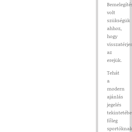
Bemelegíté
volt
szükségük
ahhoz,
hogy
visszatérje
az
erejük.
Tehát
a
modern
ajánlás
jegelés
tekintetébe
főleg
sportóknak