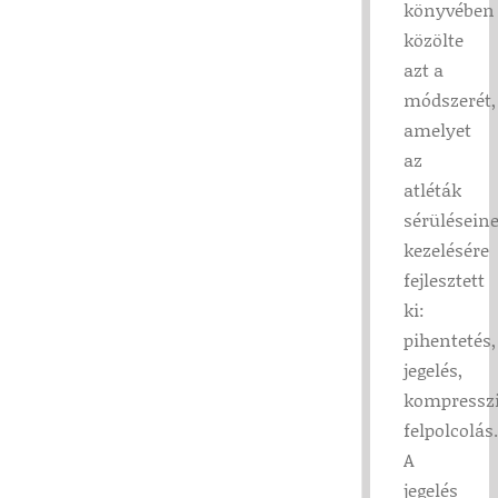
könyvében
közölte
azt a
módszerét,
amelyet
az
atléták
sérülésein
kezelésére
fejlesztett
ki:
pihentetés,
jegelés,
kompresszi
felpolcolás.
A
jegelés