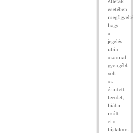
Atléták
esetében
megfigyelté
hogy
a
jegelés
után
azonnal
gyengébb
volt
az
érintett
terület,
hiába
múlt
el a
fájdalom.