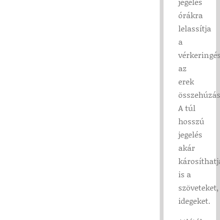
jegelés
órákra
lelassítja
a
vérkeringé
az
erek
összehúzás
A túl
hosszú
jegelés
akár
károsíthatj
is a
szöveteket,
idegeket.