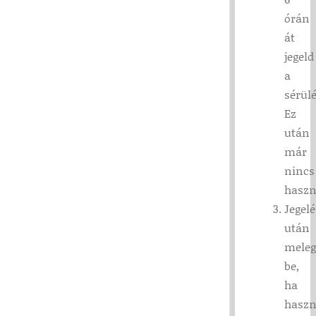
órán
át
jegeld
a
sérülé
Ez
után
már
nincs
haszn
Jegelé
után
meleg
be,
ha
haszn