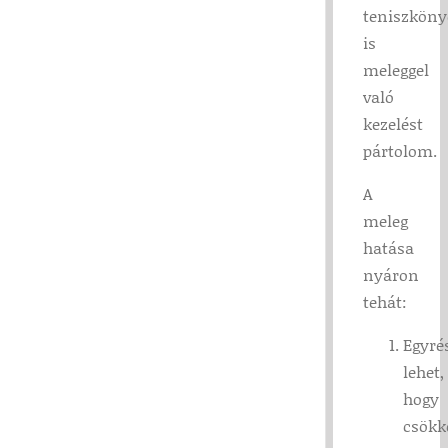
teniszköny
is
meleggel
való
kezelést
pártolom.
A
meleg
hatása
nyáron
tehát:
Egyré
lehet,
hogy
csökk