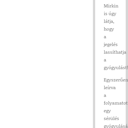
Mirkin
is úgy
látja,
hogy
a
jegelés
lassíthatja
a
gyógyulást
Egyszerűe
leírva
a
folyamatot
egy
sérülés
gyógyulás