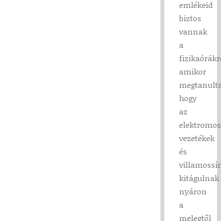
emlékeid
biztos
vannak
a
fizikaórákr
amikor
megtanulta
hogy
az
elektromos
vezetékek
és
villamossí
kitágulnak
nyáron
a
melegtől