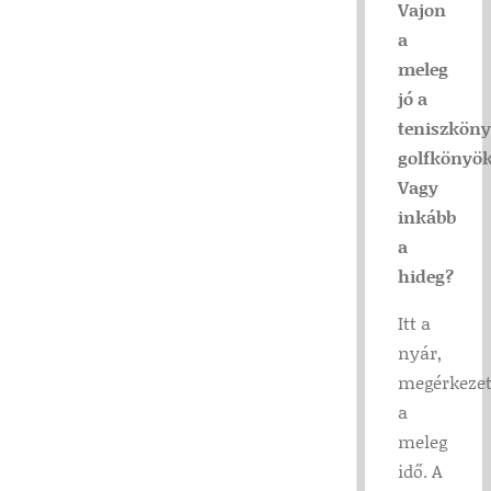
Vajon
a
meleg
jó a
teniszköny
golfkönyök
Vagy
inkább
a
hideg?
Itt a
nyár,
megérkezet
a
meleg
idő. A