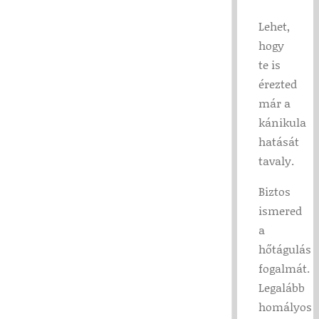
Lehet,
hogy
te is
érezted
már a
kánikula
hatását
tavaly.
Biztos
ismered
a
hőtágulás
fogalmát.
Legalább
homályos