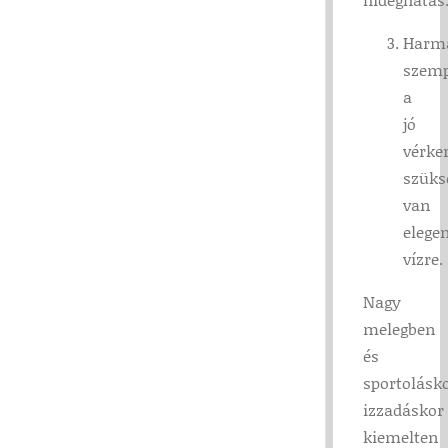
Harm
szemp
a
jó
vérke
szüks
van
elege
vízre.
Nagy
melegben
és
sportolásko
izzadáskor
kiemelten