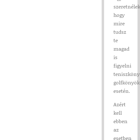
szeretnélek
hogy
mire
tudsz
te
magad
is
figyelni
teniszköny
golfkönyök
esetén.
Azért
kell
ebben
az
esetben