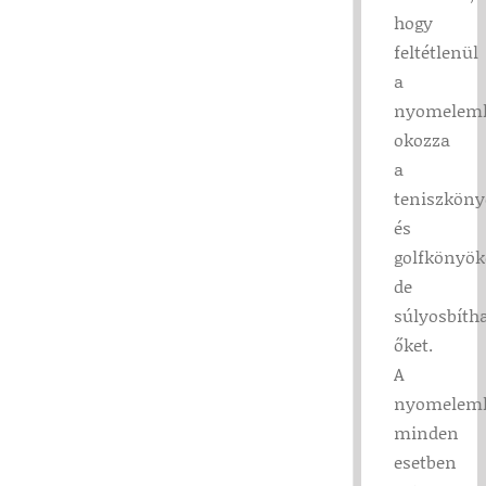
hogy
feltétlenül
a
nyomelem
okozza
a
teniszköny
és
golfkönyök
de
súlyosbítha
őket.
A
nyomelem
minden
esetben