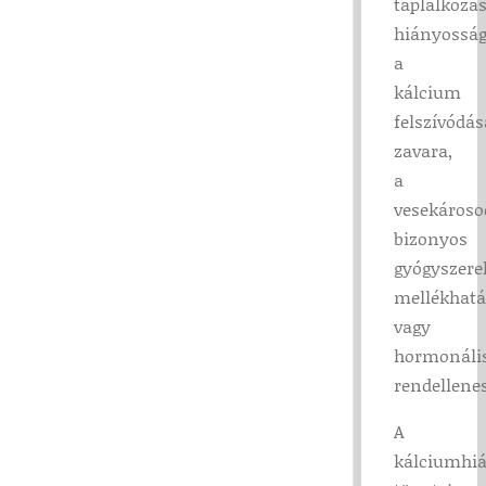
táplálkozás
hiányosság
a
kálcium
felszívódá
zavara,
a
vesekároso
bizonyos
gyógyszere
mellékhatá
vagy
hormonáli
rendellene
A
kálciumhi