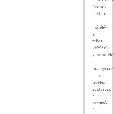
Ilyenek
például
a
diófélék,
a
teljes
kiőrlésű
gabonafélé
a
hüvelyesek
a zöld
leveles
zöldségek,
a
magvak
és a