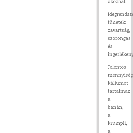
okozhat
Idegrendsz
tünetek:
zavartság,
szorongás
és
ingerléken
Jelentős
mennyiség
káliumot
tartalmaz
a
banán,
a
krumpli,
a