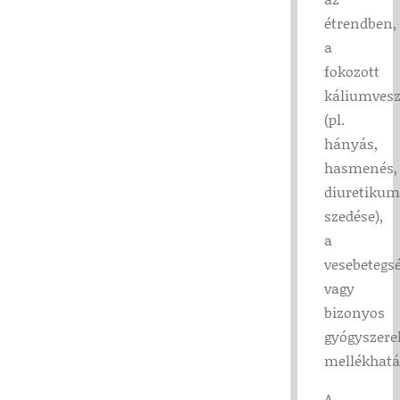
étrendben,
a
fokozott
káliumvesz
(pl.
hányás,
hasmenés,
diuretiku
szedése),
a
vesebetegs
vagy
bizonyos
gyógyszere
mellékhatá
A