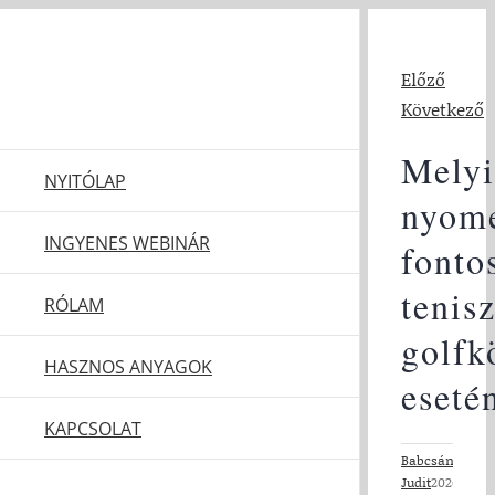
Kihagyás
Előző
Következő
Mely
NYITÓLAP
nyom
INGYENES WEBINÁR
fonto
tenis
RÓLAM
golfk
HASZNOS ANYAGOK
eseté
KAPCSOLAT
Babcsányi
Judit
2026-