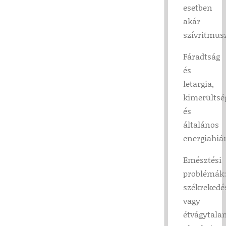
esetben
akár
szívritmus
Fáradtság
és
letargia,
kimerültsé
és
általános
energiahiá
Emésztési
problémák
székrekedé
vagy
étvágytala