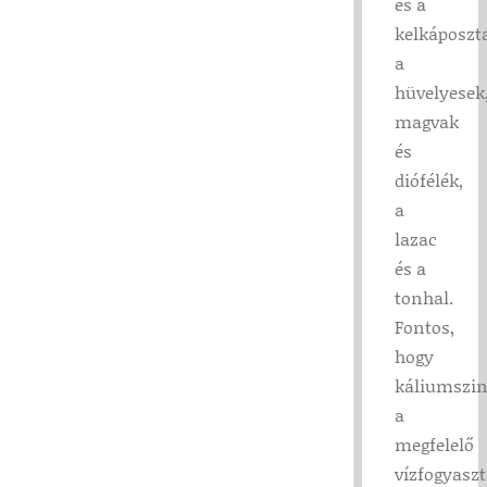
és a
kelkáposzt
a
hüvelyesek
magvak
és
diófélék,
a
lazac
és a
tonhal.
Fontos,
hogy
káliumszin
a
megfelelő
vízfogyasz