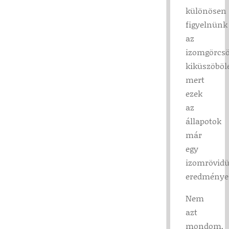
különösen
figyelnünk
az
izomgörcs
kiküszöböl
mert
ezek
az
állapotok
már
egy
izomrövidü
eredményei
Nem
azt
mondom,