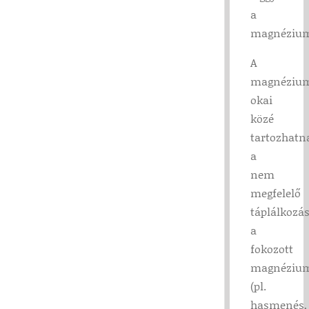
a
magnézium
A
magnéziu
okai
közé
tartozhatn
a
nem
megfelelő
táplálkozás
a
fokozott
magnézium
(pl.
hasmenés,