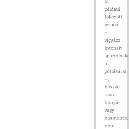
ki,
például
fokozott
izzadás
–
vigyázz
intenzív
sportolásk
a
pótlására!
– ,
hosszú
távú
hányás
vagy
hasmenés,
nem