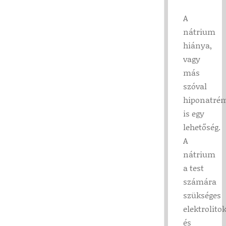
A
nátrium
hiánya,
vagy
más
szóval
hiponatré
is egy
lehetőség.
A
nátrium
a test
számára
szükséges
elektrolitok
és