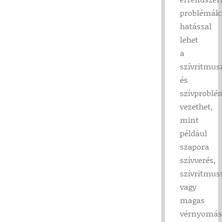
problémák
hatással
lehet
a
szívritmus
és
szívprobl
vezethet,
mint
például
szapora
szívverés,
szívritmus
vagy
magas
vérnyomás