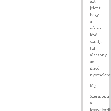
azt
jelenti,
hogy
a
vérben
lévő
szintje
túl
alacsony
az
illető
nyomelem
Mg
Szerintem
a
leggyakori