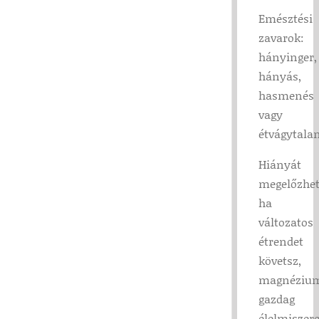
Emésztési
zavarok:
hányinger,
hányás,
hasmenés
vagy
étvágytala
Hiányát
megelőzhet
ha
változatos
étrendet
követsz,
magnéziu
gazdag
élelmiszere