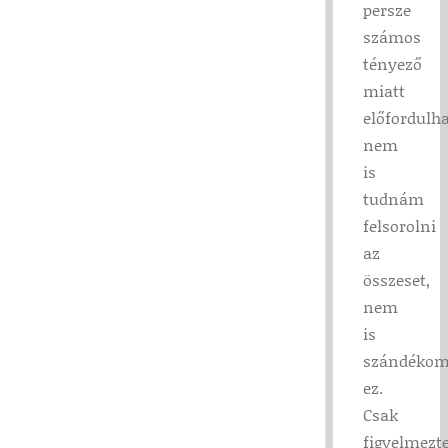
persze
számos
tényező
miatt
előfordulha
nem
is
tudnám
felsorolni
az
összeset,
nem
is
szándéko
ez.
Csak
figyelmezt