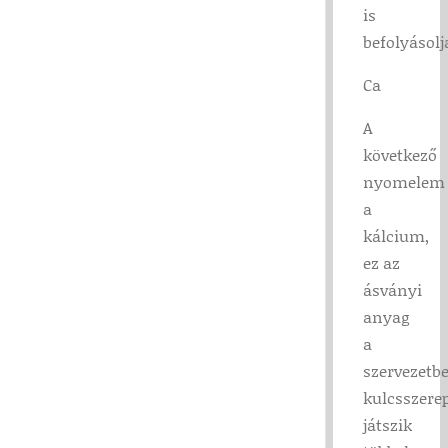
is
befolyásolj
Ca
A
következő
nyomelem
a
kálcium,
ez az
ásványi
anyag
a
szervezetb
kulcsszere
játszik