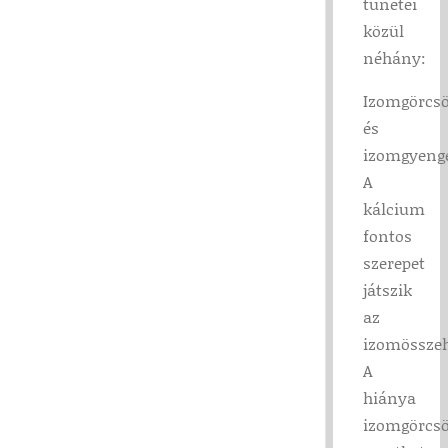
tünetei
közül
néhány:
Izomgörcs
és
izomgyenge
A
kálcium
fontos
szerepet
játszik
az
izomössze
A
hiánya
izomgörcs