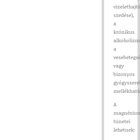
vizelethajt
szedése),
a
krónikus
alkoholizm
a
vesebetegs
vagy
bizonyos
gyógyszere
mellékhatá
A
magnéziu
tünetei
lehetnek: