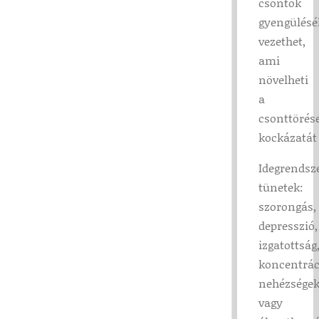
csontok
gyengülésé
vezethet,
ami
növelheti
a
csonttörés
kockázatát
Idegrendsz
tünetek:
szorongás,
depresszió,
izgatottság
koncentrác
nehézsége
vagy