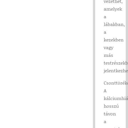
vezethet,
amelyek
a
lábakban,
a
kezekben
vagy
más
testrészek
jelentkezh
Csonttörék
A
kálciumhi
hosszú
távon
a