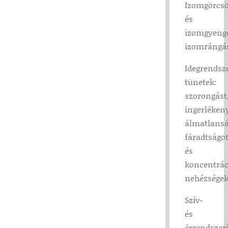
Izomgörcs
és
izomgyenge
izomrángá
Idegrendsz
tünetek:
szorongást
ingerlékeny
álmatlansá
fáradtságo
és
koncentrác
nehézsége
Szív-
és
érrendszer