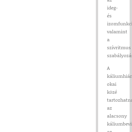
ideg-
és
izomfunkc
valamint
a
szívritmus
szabályozá
A
káliumhiá
okai
közé
tartozhatn
az
alacsony
káliumbevi
az