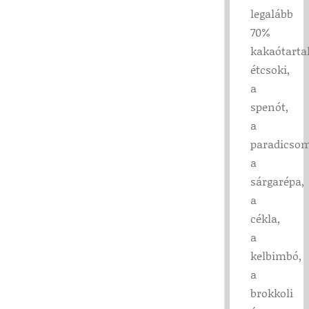
legalább
70%
kakaótart
étcsoki,
a
spenót,
a
paradicsom
a
sárgarépa,
a
cékla,
a
kelbimbó,
a
brokkoli