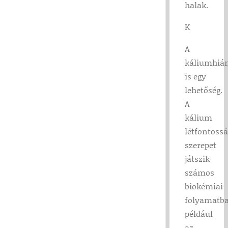
halak.
K
A
káliumhiá
is egy
lehetőség.
A
kálium
létfontoss
szerepet
játszik
számos
biokémiai
folyamatba
például
az