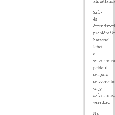
álmatlansá
Szív-
és
érrendszer
problémák
hatással
lehet
a
szívritmus
például
szapora
szívverésh
vagy
szívritmus
vezethet.
Na