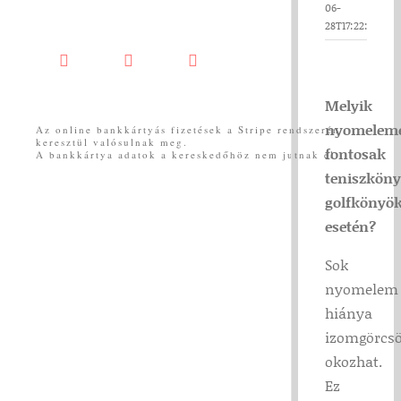
06-
28T17:22:54+02
Facebook
YouTube
Messenger
Melyik
nyomelem
Az online bankkártyás fizetések a Stripe rendszerén
keresztül valósulnak meg.
fontosak
A bankkártya adatok a kereskedőhöz nem jutnak el.
teniszköny
golfkönyö
esetén?
Sok
nyomelem
hiánya
izomgörcsö
okozhat.
Ez