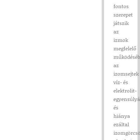
fontos
szerepet
játszik
az
izmok
megfelelő
működéséb
az
izomsejtek
víz- és
elektrolit-
egyensúlyá
és
hiánya
ezáltal
izomgörcsö