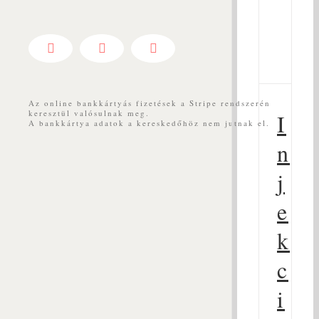
Facebook
YouTube
Messenger
Az online bankkártyás fizetések a Stripe rendszerén
keresztül valósulnak meg.
I
A bankkártya adatok a kereskedőhöz nem jutnak el.
n
j
e
k
c
i