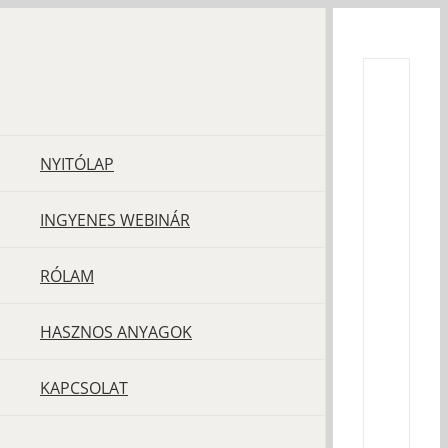
Kihagyás
NYITÓLAP
INGYENES WEBINÁR
RÓLAM
Injekci
vagy
HASZNOS ANYAGOK
masszá
KAPCSOLAT