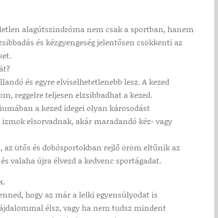
letlen alagútszindróma nem csak a sportban, hanem
sibbadás és kézgyengeség jelentősen csökkenti az
ket.
át?
andó és egyre elviselhetetlenebb lesz. A kezed
om, reggelre teljesen elzsibbadhat a kezed.
diumában a kezed idegei olyan károsodást
 az izmok elsorvadnak, akár maradandó kéz- vagy
, az ütős és dobósportokban rejlő öröm eltűnik az
, és valaha újra élvezd a kedvenc sportágadat.
k.
nned, hogy az már a lelki egyensúlyodat is
a fájdalommal élsz, vagy ha nem tudsz mindent