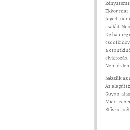
kényszerszü
Ekkor már 
fogod tudni
család. Ne
De ha még 
csontkinövé
a csontkin
elváltozás.
Nem érdem
Nézzük az 
Az alagúts
Guyon-alag
Miért is n
Először né