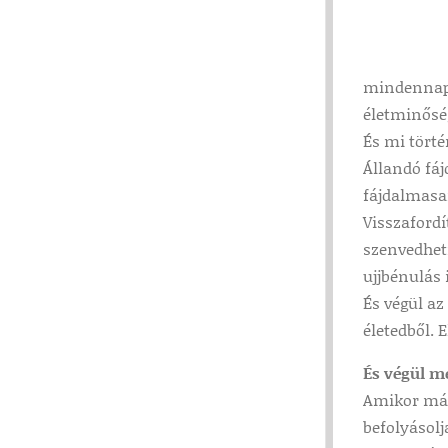
mindennapi
életminőség
És mi tört
Állandó fáj
fájdalmasan
Visszaford
szenvedhetn
ujjbénulás 
És végül az
életedből. 
És végül m
Amikor már
befolyásol