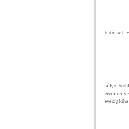
hatással le
súlyosbodik
eredményezh
évekig kih