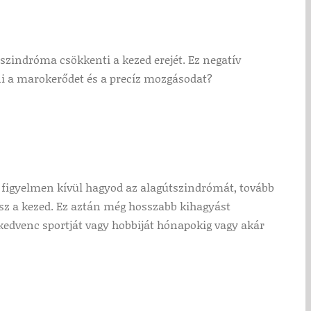
szindróma csökkenti a kezed erejét. Ez negatív
eni a marokerődet és a precíz mozgásodat?
 figyelmen kívül hagyod az alagútszindrómát, tovább
esz a kezed. Ez aztán még hosszabb kihagyást
 kedvenc sportját vagy hobbiját hónapokig vagy akár