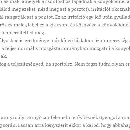
án az inak, amelyek a csontokhoz tapadnak a könyöködnél a
lálod meg ezeket, nézd meg azt a posztot), irritációt okozn
 rángatják azt a pontot. Ez az irritáció egy idő után gyull
rös és meleg lehet ez a kis csont és környéke a könyöködné
 nem erőltetted meg.
súlyosbodás eredménye már kínzó fájdalom, izommerevség 
i a teljes normális mozgástartományban mozgatni a könyökíz
zák.
og a teljesítményed, ha sportolsz. Nem fogsz tudni olyan e
i annyi súlyt annyiszor felemelni erősítésnél. Gyengül a m
 során. Lassan arra kényszerít ekkor a karod, hogy abbahag