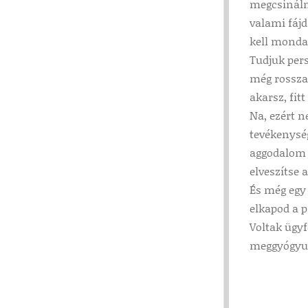
megcsinálni
valami fájd
kell mondan
Tudjuk pers
még rosszab
akarsz, fit
Na, ezért 
tevékenység
aggodalom i
elveszítse 
És még egy
elkapod a p
Voltak ügyf
meggyógyult