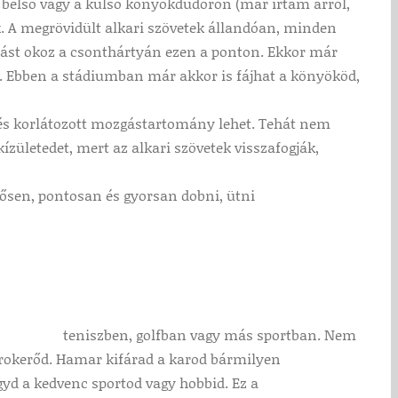
 belső vagy a külső könyökdudoron (már írtam arról,
ak. A megrövidült alkari szövetek állandóan, minden
adást okoz a csonthártyán ezen a ponton. Ekkor már
l. Ebben a stádiumban már akkor is fájhat a könyököd,
és korlátozott mozgástartomány lehet. Tehát nem
ületedet, mert az alkari szövetek visszafogják,
rősen, pontosan és gyorsan dobni, ütni
teniszben, golfban vagy más sportban. Nem
arokerőd. Hamar kifárad a karod bármilyen
yd a kedvenc sportod vagy hobbid. Ez a