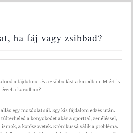
at, ha fáj vagy zsibbad?
lnöd a fájdalmat és a zsibbadást a karodban. Miért is
 érzel a karodban?
allás egy mozdulatnál. Egy kis fájdalom edzés után.
últerheled a könyöködet akár a sporttal, zenéléssel,
 izmok, a kötőszövetek. Krónikussá válik a probléma.