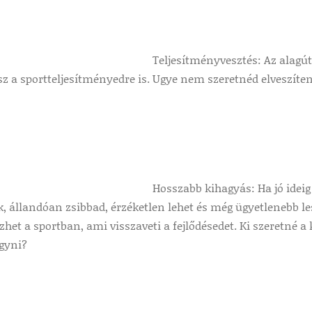
Teljesítményvesztés: Az alagút
sz a sportteljesítményedre is. Ugye nem szeretnéd elveszít
Hosszabb kihagyás: Ha jó ideig
, állandóan zsibbad, érzéketlen lehet és még ügyetlenebb l
et a sportban, ami visszaveti a fejlődésedet. Ki szeretné a
agyni?