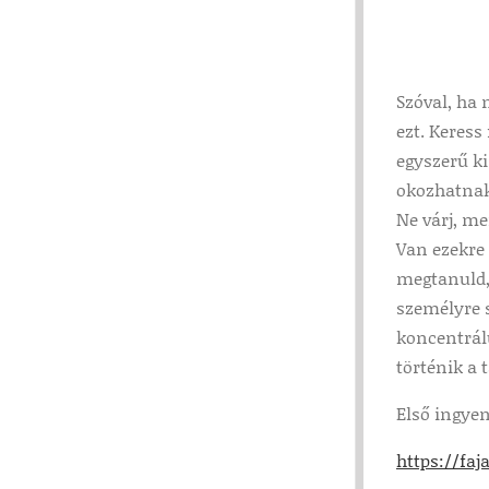
Szóval, ha 
ezt. Keress
egyszerű k
okozhatnak,
Ne várj, m
Van ezekre
megtanuld,
személyre s
koncentrál
történik a 
Első ingyen
https://fa