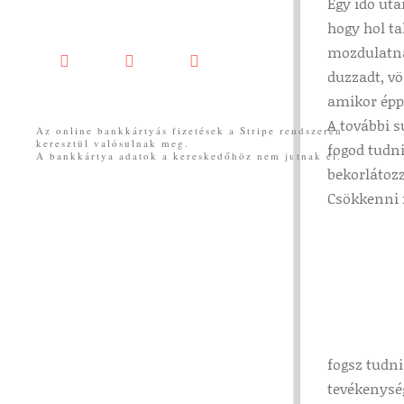
Egy idő ut
hogy hol ta
mozdulatnál
Facebook
YouTube
Messenger
duzzadt, vö
amikor épp
A további 
Az online bankkártyás fizetések a Stripe rendszerén
keresztül valósulnak meg.
fogod tudn
A bankkártya adatok a kereskedőhöz nem jutnak el.
bekorlátoz
Csökkenni f
fogsz tudn
tevékenység