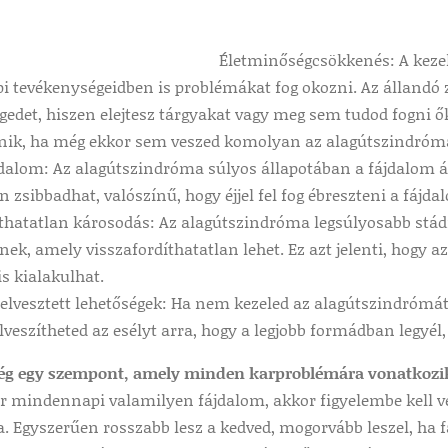
Életminőségcsökkenés: A keze
 tevékenységeidben is problémákat fog okozni. Az állandó z
edet, hiszen elejtesz tárgyakat vagy meg sem tudod fogni ő
énik, ha még ekkor sem veszed komolyan az alagútszindróm
dalom: Az alagútszindróma súlyos állapotában a fájdalom áll
 zsibbadhat, valószínű, hogy éjjel fel fog ébreszteni a fájdal
íthatatlan károsodás: Az alagútszindróma legsúlyosabb stá
ek, amely visszafordíthatatlan lehet. Ez azt jelenti, hogy
is kialakulhat.
 elvesztett lehetőségek: Ha nem kezeled az alagútszindrómát
Elveszítheted az esélyt arra, hogy a legjobb formádban legyél
ég egy szempont, amely minden karproblémára vonatkozi
 mindennapi valamilyen fájdalom, akkor figyelembe kell ve
ja. Egyszerűen rosszabb lesz a kedved, mogorvább leszel, h