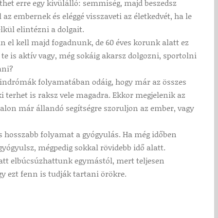
nthet erre egy kívülálló: semmiség, majd beszedsz
 az embernek és eléggé visszaveti az életkedvét, ha le
kül elintézni a dolgait.
n el kell majd fogadnunk, de 60 éves korunk alatt ez
te is aktív vagy, még sokáig akarsz dolgozni, sportolni
ani?
szindrómák folyamatában odáig, hogy már az összes
i terhet is raksz vele magadra. Ekkor megjelenik az
talon már állandó segítségre szoruljon az ember, vagy
s hosszabb folyamat a gyógyulás. Ha még időben
yógyulsz, mégpedig sokkal rövidebb idő alatt.
latt elbúcsúzhattunk egymástól, mert teljesen
 ezt fenn is tudják tartani örökre.