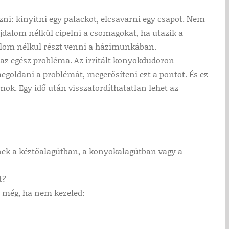
i: kinyitni egy palackot, elcsavarni egy csapot. Nem
jdalom nélkül cipelni a csomagokat, ha utazik a
dalom nélkül részt venni a házimunkában.
 az egész probléma. Az irritált könyökdudoron
megoldani a problémát, megerősíteni ezt a pontot. És ez
k. Egy idő után visszafordíthatatlan lehet az
nek a kéztőalagútban, a könyökalagútban vagy a
t?
t még, ha nem kezeled: