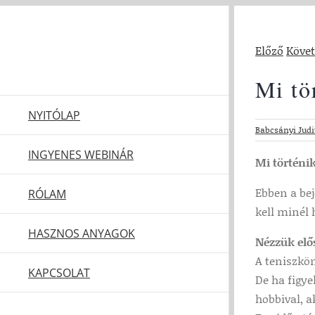
Kihagyás
Előző
Köve
Mi tö
NYITÓLAP
Babcsányi Judi
INGYENES WEBINÁR
Mi történik
Ebben a bej
RÓLAM
kell minél
HASZNOS ANYAGOK
Nézzük elő
A teniszkön
KAPCSOLAT
De ha figye
hobbival, a