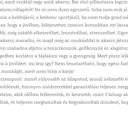
, amit szoktál vagy amit akarsz. Bár első pillantásra legyi
alomcsillapítót! De ez nem ilyen egyszerű. Soha nem esik jól
ia a hobbijáról, a kedvenc sportjáról, ha nem tudja gond nél
ze, hogy a jövőben, kifejezetten szenior korunkban ezt lassa
b, még inkább elkeseríthet, frusztrálhat, stresszelhet. Ugye 
t akarsz maradni, és majd még az unokáiddal is akarsz játsz
nem szabadna eljutni a teniszkönyök, golfkönyök és alagút
edben korlátoz a fájdalom vagy a gyengeség. Mert plusz lelk
s a jövődért: mi lesz így? Nem fenntartható, hogy egész fia
a munkáját, mert nem bírja a karja!
 szempont: minél súlyosabb az állapotod, annál nehezebb é
roblémát, bizonyos módszerekkel garantáltan teljesen megg
eleim, akik időben felkerestek, és kevesebb, mint 3 hónap a
ak, és teljesen megtanultak és begyakoroltak mindent, hogy