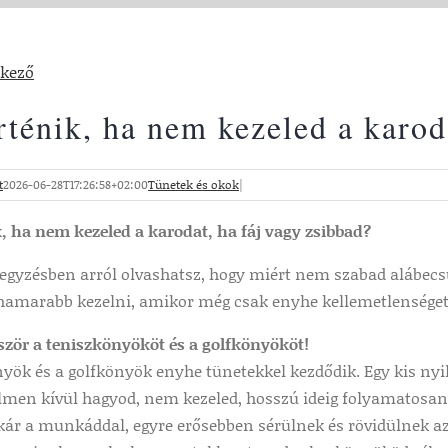
tkező
rténik, ha nem kezeled a karod
t
2026-06-28T17:26:58+02:00
Tünetek és okok
|
, ha nem kezeled a karodat, ha fáj vagy zsibbad?
egyzésben arról olvashatsz, hogy miért nem szabad alábecsü
 hamarabb kezelni, amikor még csak enyhe kellemetlenséget
ször a teniszkönyököt és a golfkönyököt!
yök és a golfkönyök enyhe tünetekkel kezdődik. Egy kis nyil
lmen kívül hagyod, nem kezeled, hosszú ideig folyamatosan t
kár a munkáddal, egyre erősebben sérülnek és rövidülnek az