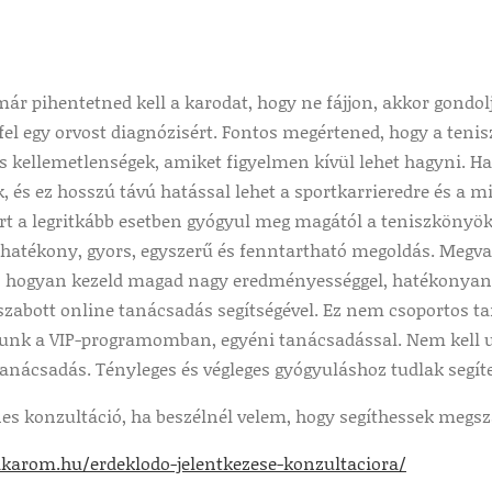
már pihentetned kell a karodat, hogy ne fájjon, akkor gondol
 fel egy orvost diagnózisért. Fontos megértened, hogy a te
is kellemetlenségek, amiket figyelmen kívül lehet hagyni. 
 és ez hosszú távú hatással lehet a sportkarrieredre és a m
ert a legritkább esetben gyógyul meg magától a teniszkönyö
 hatékony, gyors, egyszerű és fenntartható megoldás. Megva
 hogyan kezeld magad nagy eredményességgel, hatékonyan,
zabott online tanácsadás segítségével. Ez nem csoportos ta
unk a VIP-programomban, egyéni tanácsadással. Nem kell u
tanácsadás. Tényleges és végleges gyógyuláshoz tudlak segít
es konzultáció, ha beszélnél velem, hogy segíthessek megsz
jakarom.hu/erdeklodo-jelentkezese-konzultaciora/