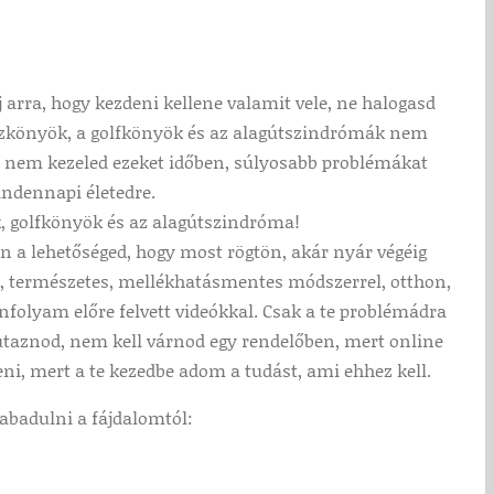
j arra, hogy kezdeni kellene valamit vele, ne halogasd
niszkönyök, a golfkönyök és az alagútszindrómák nem
Ha nem kezeled ezeket időben, súlyosabb problémákat
indennapi életedre.
k, golfkönyök és az alagútszindróma!
n a lehetőséged, hogy most rögtön, akár nyár végéig
 természetes, mellékhatásmentes módszerrel, otthon,
nfolyam előre felvett videókkal. Csak a te problémádra
taznod, nem kell várnod egy rendelőben, mert online
eni, mert a te kezedbe adom a tudást, ami ehhez kell.
abadulni a fájdalomtól: