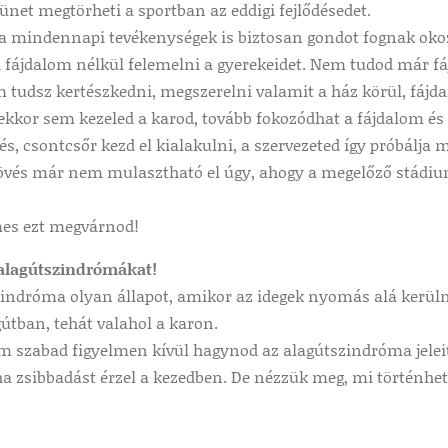
net megtörheti a sportban az eddigi fejlődésedet.
a mindennapi tevékenységek is biztosan gondot fognak okozn
 fájdalom nélkül felemelni a gyerekeidet. Nem tudod már fá
m tudsz kertészkedni, megszerelni valamit a ház körül, fáj
ekkor sem kezeled a karod, tovább fokozódhat a fájdalom és
s, csontcsőr kezd el kialakulni, a szervezeted így próbálja 
övés már nem mulasztható el úgy, ahogy a megelőző stádiumo
es ezt megvárnod!
alagútszindrómákat!
zindróma olyan állapot, amikor az idegek nyomás alá kerül
útban, tehát valahol a karon.
em szabad figyelmen kívül hagynod az alagútszindróma jelei
ha zsibbadást érzel a kezedben. De nézzük meg, mi történhe