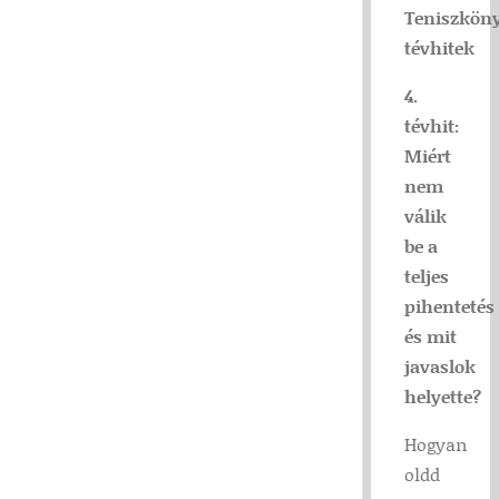
Teniszkön
tévhitek
4.
tévhit:
Miért
nem
válik
be a
teljes
pihentetés
és mit
javaslok
helyette?
Hogyan
oldd