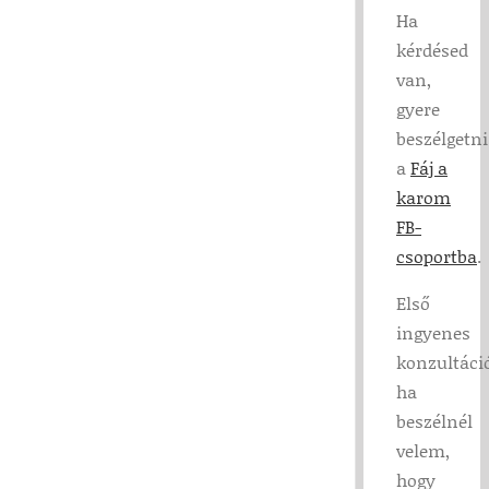
Ha
kérdésed
van,
gyere
beszélgetni
a
Fáj a
karom
FB-
csoportba
.
Első
ingyenes
konzultáci
ha
beszélnél
velem,
hogy