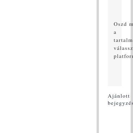
Oszd 
a
tartalm
válass
platfo
Ajánlott
bejegyzé