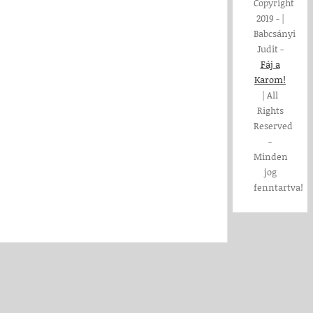
Copyright
2019 -
|
Babcsányi
Judit -
Fáj a
Karom!
| All
Rights
Reserved
-
Minden
jog
fenntartva!
Page load link