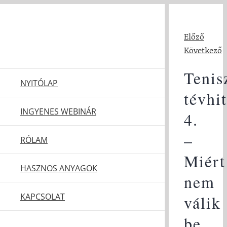
Kihagyás
Előző
Következő
Tenis
NYITÓLAP
tévhi
INGYENES WEBINÁR
4.
–
RÓLAM
Miért
HASZNOS ANYAGOK
nem
KAPCSOLAT
válik
be