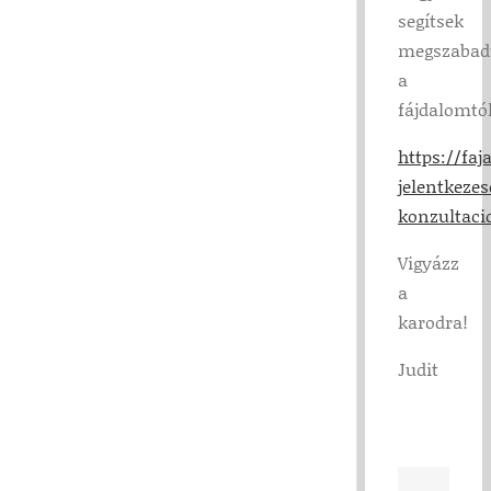
segítsek
megszabad
a
fájdalomtól
https://fa
jelentkezes
konzultaci
Vigyázz
a
karodra!
Judit