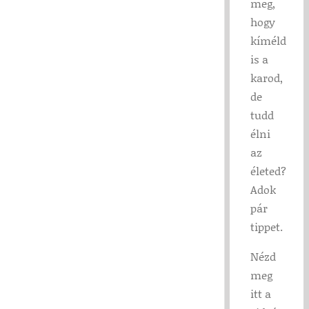
meg,
hogy
kíméld
is a
karod,
de
tudd
élni
az
életed?
Adok
pár
tippet.
Nézd
meg
itt a