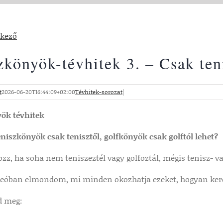
tkező
zkönyök-tévhitek 3. – Csak teni
t
2026-06-20T16:44:09+02:00
Tévhitek-sorozat
|
ök tévhitek
niszkönyök csak tenisztől, golfkönyök csak golftól lehet?
zz, ha soha nem teniszeztél vagy golfoztál, mégis tenisz- v
deóban elmondom, mi minden okozhatja ezeket, hogyan keresd
d meg: