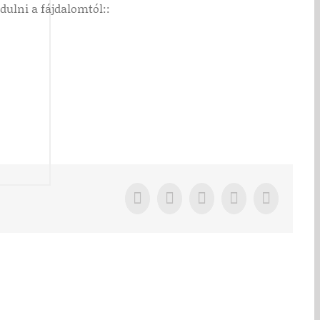
dulni a fájdalomtól::
Facebook
LinkedIn
WhatsApp
Pinterest
Email: