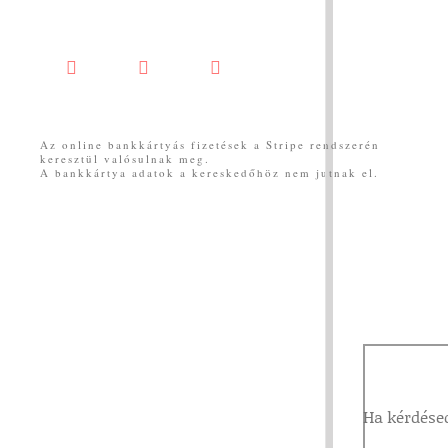
Facebook
YouTube
Messenger
Az online bankkártyás fizetések a Stripe rendszerén
keresztül valósulnak meg.
A bankkártya adatok a kereskedőhöz nem jutnak el.
Ha kérdésed