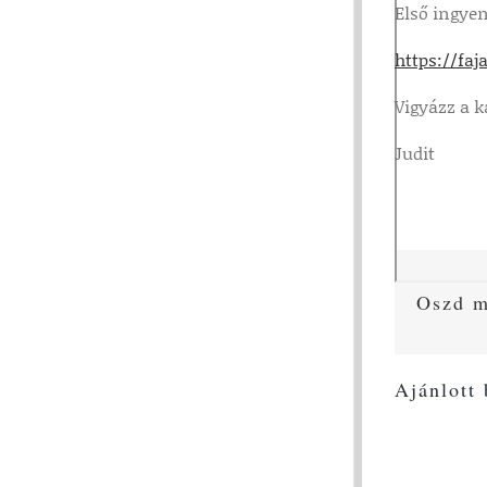
Első ingyen
https://fa
Vigyázz a k
Judit
Oszd m
Ajánlott