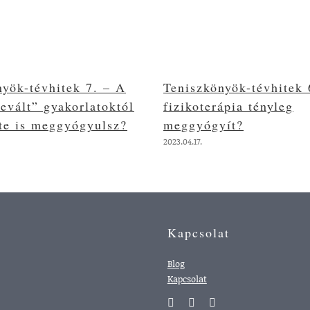
nyök-tévhitek 7. – A
Teniszkönyök-tévhitek 
evált” gyakorlatoktól
fizikoterápia tényleg
 te is meggyógyulsz?
meggyógyít?
2023.04.17.
Kapcsolat
Blog
Kapcsolat