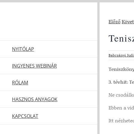
Kihagyás
Előző
Köve
Tenis
NYITÓLAP
Babcsányi Judi
INGYENES WEBINÁR
Teniszköny
3. tévhit:
Te
RÓLAM
Ne csodálko
HASZNOS ANYAGOK
Ebben a vi
KAPCSOLAT
Itt nézhete