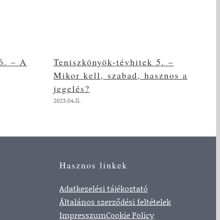
6. – A
Teniszkönyök-tévhitek 5. –
T
Mikor kell, szabad, hasznos a
M
jegelés?
p
h
2023.04.11.
202
Hasznos linkek
Adatkezelési tájékoztató
Általános szerződési feltételek
Impresszum
Cookie Policy