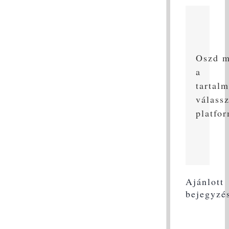
Oszd 
a
tartalm
válass
platfo
Ajánlott
bejegyzé