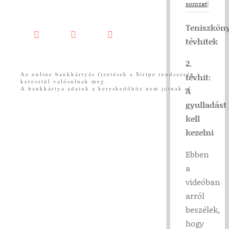
sorozat
|
Teniszkön
Facebook
YouTube
Messenger
tévhitek
2.
Az online bankkártyás fizetések a Stripe rendszerén
tévhit:
keresztül valósulnak meg.
A bankkártya adatok a kereskedőhöz nem jutnak el.
A
gyulladást
kell
kezelni
Ebben
a
videóban
arról
beszélek,
hogy