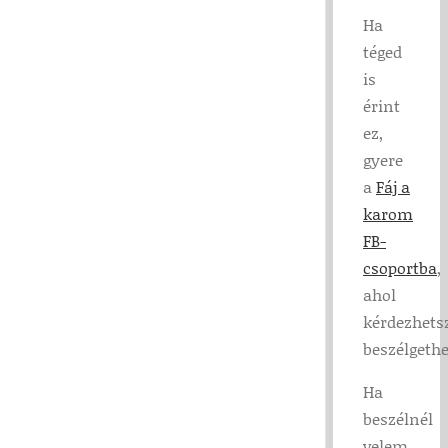
Ha
téged
is
érint
ez,
gyere
a
Fáj a
karom
FB-
csoportba
,
ahol
kérdezhets
beszélgeth
Ha
beszélnél
velem,