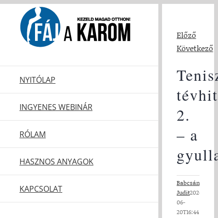
Kihagyás
Előző
Következő
Tenis
NYITÓLAP
tévhi
INGYENES WEBINÁR
2.
– a
RÓLAM
gyull
HASZNOS ANYAGOK
Babcsányi
KAPCSOLAT
Judit
2026-
06-
20T16:44:10+02