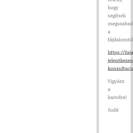
hogy
segítsek
megszabad
a
fájdalomtól
https://fa
jelentkezes
konzultaci
Vigyázz
a
karodra!
Judit