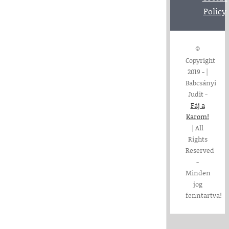
Policy
©
Copyright
2019 -
|
Babcsányi
Judit -
Fáj a
Karom!
| All
Rights
Reserved
-
Minden
jog
fenntartva!
Page load link