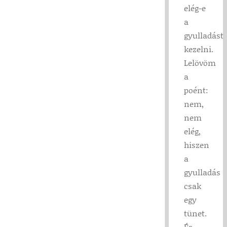
elég-e
a
gyulladást
kezelni.
Lelövöm
a
poént:
nem,
nem
elég,
hiszen
a
gyulladás
csak
egy
tünet.
És