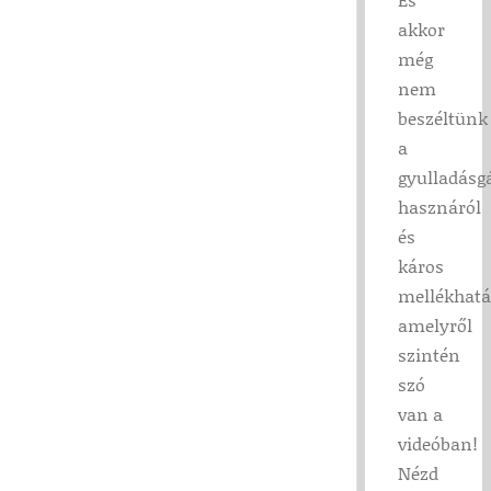
akkor
még
nem
beszéltünk
a
gyulladásg
hasznáról
és
káros
mellékhatá
amelyről
szintén
szó
van a
videóban!
Nézd