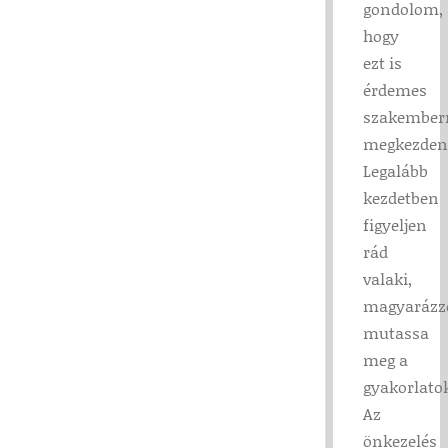
gondolom,
hogy
ezt is
érdemes
szakemberr
megkezden
Legalább
kezdetben
figyeljen
rád
valaki,
magyarázz
mutassa
meg a
gyakorlatok
Az
önkezelés