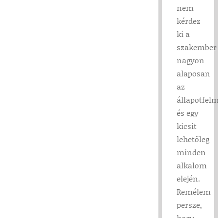
nem
kérdez
ki a
szakember
nagyon
alaposan
az
állapotfel
és egy
kicsit
lehetőleg
minden
alkalom
elején.
Remélem
persze,
hogy