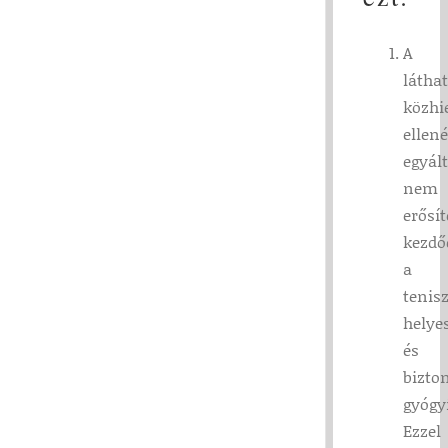
A
látha
közhi
ellené
egyál
nem
erősít
kezdő
a
tenis
helye
és
bizto
gyógy
Ezzel