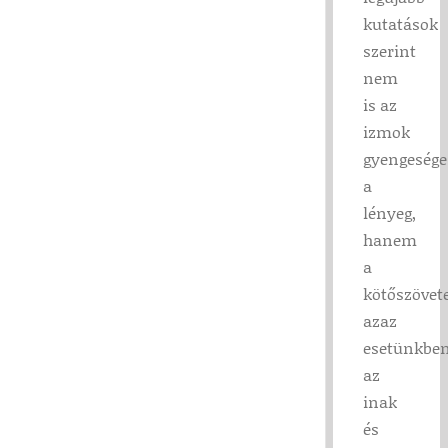
kutatások
szerint
nem
is az
izmok
gyengesége
a
lényeg,
hanem
a
kötőszövet
azaz
esetünkbe
az
inak
és