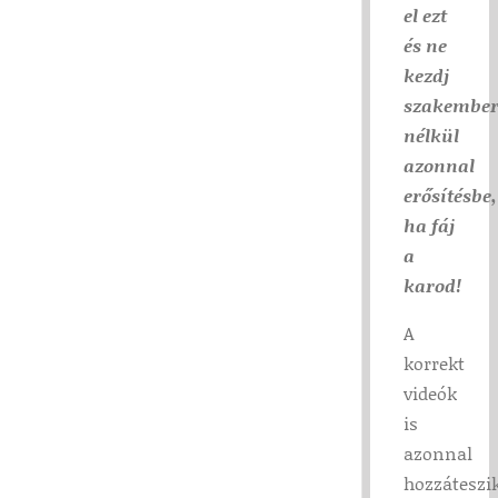
el ezt
és ne
kezdj
szakembe
nélkül
azonnal
erősítésbe,
ha fáj
a
karod!
A
korrekt
videók
is
azonnal
hozzáteszik