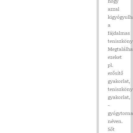
hogy
azzal
kigyógyulh
a
fájdalmas
teniszköny
Megtalálha
ezeket
pl.
erősítő
gyakorlat,
teniszköny
gyakorlat,
-
gyógytorna
néven.
Sőt