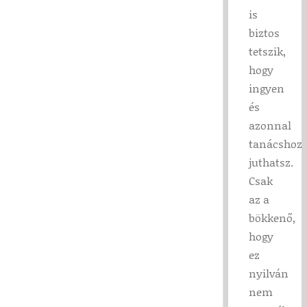
is
biztos
tetszik,
hogy
ingyen
és
azonnal
tanácshoz
juthatsz.
Csak
az a
bökkenő,
hogy
ez
nyilván
nem