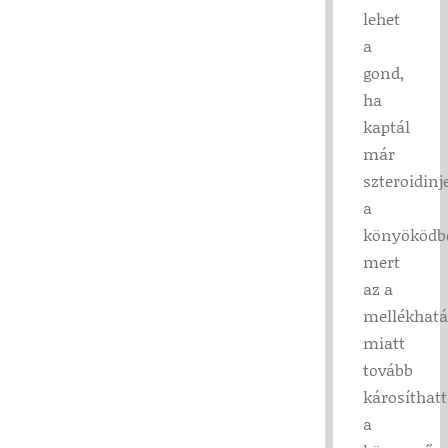
lehet
a
gond,
ha
kaptál
már
szteroidinj
a
könyöködb
mert
az a
mellékhatá
miatt
tovább
károsíthat
a