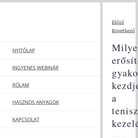
Kihagyás
Előző
Következő
Milye
NYITÓLAP
erősí
INGYENES WEBINÁR
gyako
kezd
RÓLAM
a
HASZNOS ANYAGOK
tenis
KAPCSOLAT
kezel