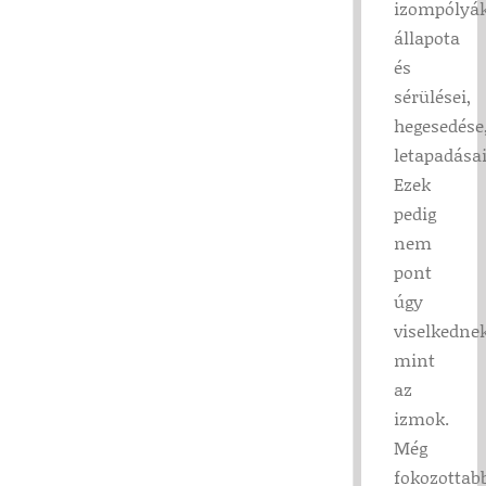
izompólyá
állapota
és
sérülései,
hegesedése
letapadásai
Ezek
pedig
nem
pont
úgy
viselkednek
mint
az
izmok.
Még
fokozottab