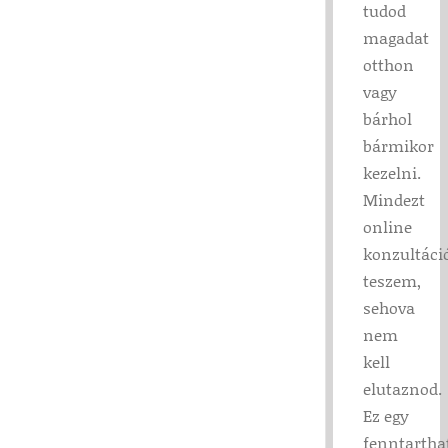
tudod
magadat
otthon
vagy
bárhol
bármikor
kezelni.
Mindezt
online
konzultáci
teszem,
sehova
nem
kell
elutaznod.
Ez egy
fenntartha