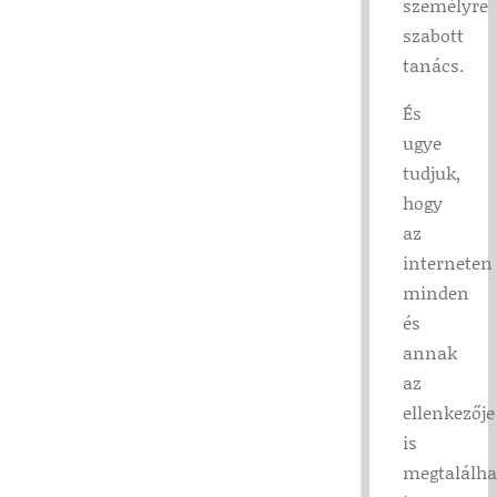
személyre
szabott
tanács.
És
ugye
tudjuk,
hogy
az
interneten
minden
és
annak
az
ellenkezője
is
megtalálha