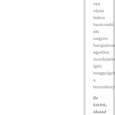
van
olyan
laikus
tanácsadó,
aki
nagyon
hangzatos
egyetlen
mozdulatta
ígéri
meggyógyí
a
teniszköny
De
kérlek,
olvasd