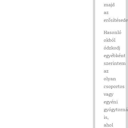
majd
az
erősítésede
Hasonló
okból
ódzkodj
egyébként
szerintem
az
olyan
csoportos
vagy
egyéni
gyógytorná
is,
ahol