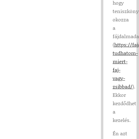
hogy
teniszköny
okozza
a
fájdalmada
(
https://f
tudhatom-
miert-
faj-
vagy-
zsibbad/
).
Ekkor
kezdődhet
a
kezelés.
Én azt