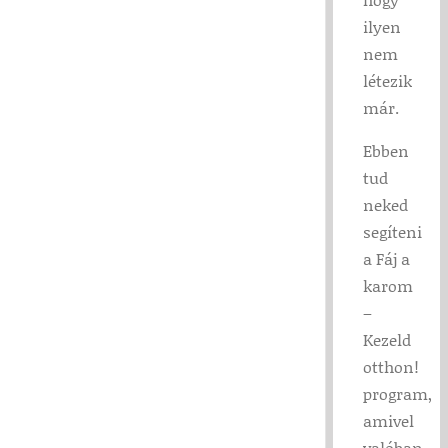
ilyen
nem
létezik
már.
Ebben
tud
neked
segíteni
a Fáj a
karom
–
Kezeld
otthon!
program,
amivel
valóban