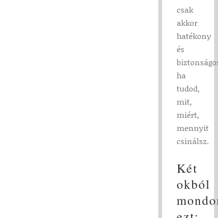
csak
akkor
hatékony
és
biztonságo
ha
tudod,
mit,
miért,
mennyit
csinálsz.
Két
okból
mond
ezt: