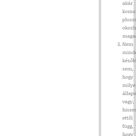
akár
komo
plusz
okozh
maga
Nem
mind
későb
sem,
hogy
milye
állap
vagy,
hisze
ettől
függ,
hogy