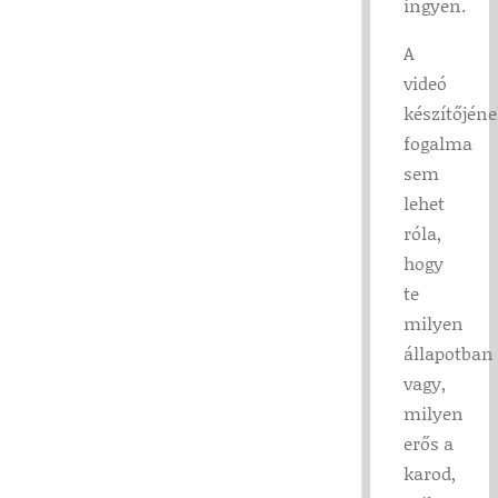
ingyen.
A
videó
készítőjén
fogalma
sem
lehet
róla,
hogy
te
milyen
állapotban
vagy,
milyen
erős a
karod,