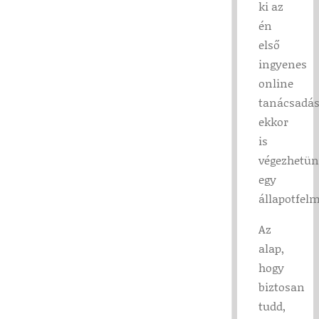
ki az
én
első
ingyenes
online
tanácsadá
ekkor
is
végezhetü
egy
állapotfelm
Az
alap,
hogy
biztosan
tudd,