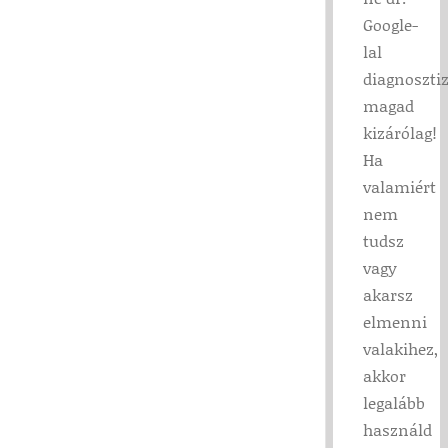
Google-
lal
diagnoszti
magad
kizárólag!
Ha
valamiért
nem
tudsz
vagy
akarsz
elmenni
valakihez,
akkor
legalább
használd