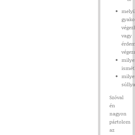
melyi
gyako
végez
vagy
érde
végez
milye
ismét
milye
súllya
Szóval
én
nagyon
pártolom
az