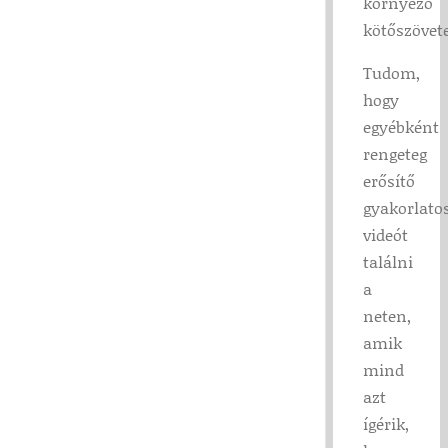
környező
kötőszövete
Tudom,
hogy
egyébként
rengeteg
erősítő
gyakorlato
videót
találni
a
neten,
amik
mind
azt
ígérik,