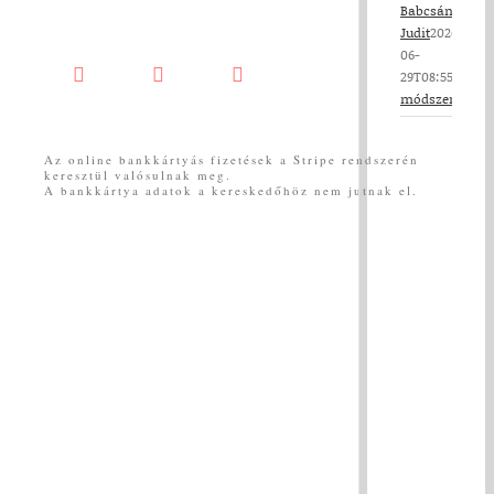
Babcsányi
Judit
2026-
06-
29T08:55:52+02
Facebook
YouTube
Messenger
módszerek
|
View
Larger
Az online bankkártyás fizetések a Stripe rendszerén
keresztül valósulnak meg.
Image
A bankkártya adatok a kereskedőhöz nem jutnak el.