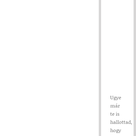
Ugye
már
te is
hallottad,
hogy