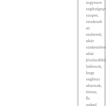
ingyenes
segítségnyú
szuper,
rendesek
az
emberek,
akár
szakember
akár
jószándékú
laikusok,
hogy
segíteni
akarnak,
értem.
És
neked