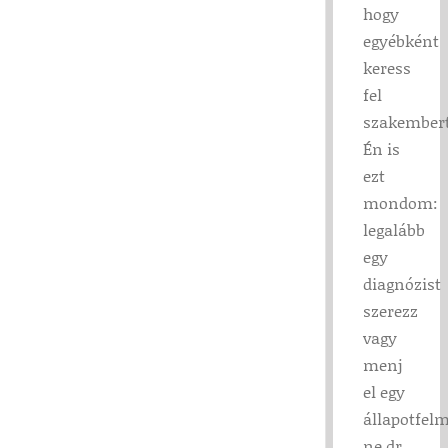
hogy
egyébként
keress
fel
szakembert
Én is
ezt
mondom:
legalább
egy
diagnózist
szerezz
vagy
menj
el egy
állapotfelm
ne dr.