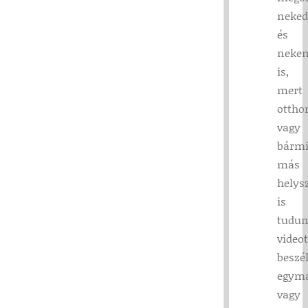
neked
és
neke
is,
mert
ottho
vagy
bármi
más
helys
is
tudu
video
beszé
egymá
vagy