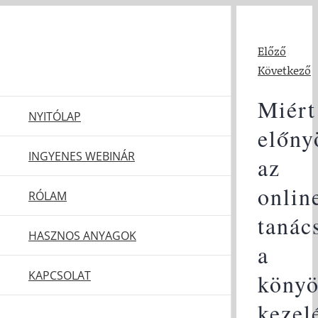
Kihagyás
Előző
Következő
Miért
NYITÓLAP
előny
INGYENES WEBINÁR
az
onlin
RÓLAM
tanác
HASZNOS ANYAGOK
a
KAPCSOLAT
köny
kezel