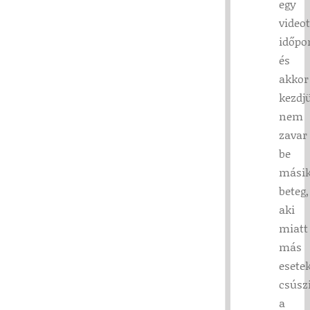
egy
video
időpo
és
akkor
kezdj
nem
zavar
be
mási
beteg,
aki
miatt
más
esete
csúsz
a