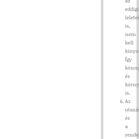
az
eddigi
lelete
is,
nem
kell
kinyo
Így
könn
és
körny
is.
Az
utazá
és
a
rende