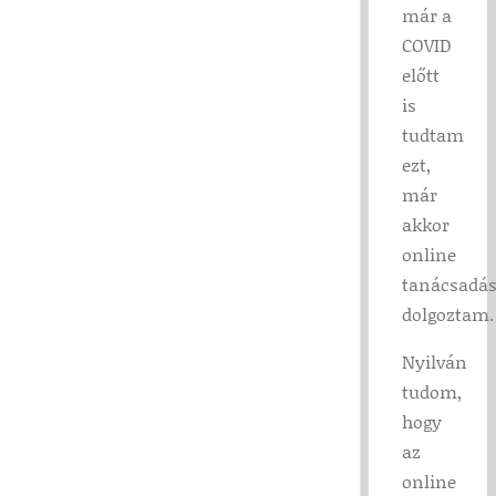
már a
COVID
előtt
is
tudtam
ezt,
már
akkor
online
tanácsadás
dolgoztam.
Nyilván
tudom,
hogy
az
online