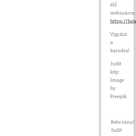
élő
webinárra:
https://fa
Vigyázz
a
karodra!
Judit
kép:
Image
by
Freepik
Babcsányi
Judit