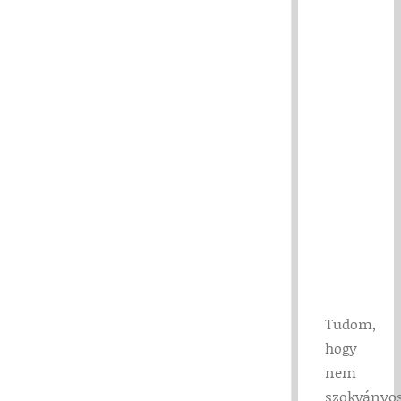
Tudom,
hogy
nem
szokványo