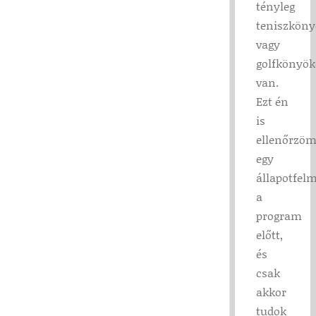
tényleg
teniszkön
vagy
golfkönyök
van.
Ezt én
is
ellenőrzö
egy
állapotfelm
a
program
előtt,
és
csak
akkor
tudok