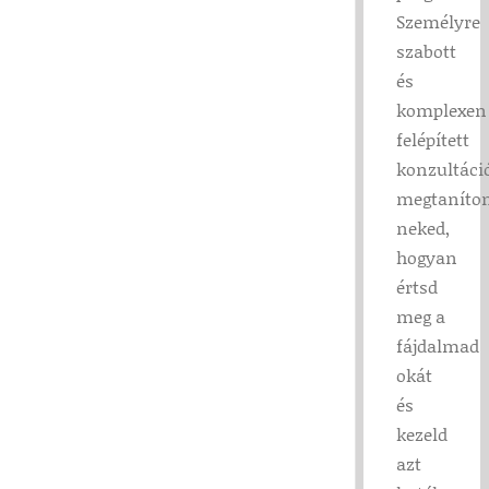
Személyre
szabott
és
komplexen
felépített
konzultáci
megtaníto
neked,
hogyan
értsd
meg a
fájdalmad
okát
és
kezeld
azt