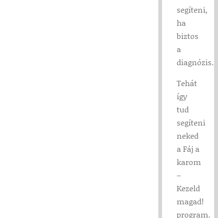
segíteni,
ha
biztos
a
diagnózis.
Tehát
így
tud
segíteni
neked
a Fáj a
karom
–
Kezeld
magad!
program.