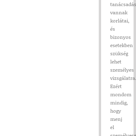
tanácsadá
vannak
korlátai,
és
bizonyos
esetekben
szükség
lehet
személyes
vizsgálatra
Ezért
mondom
mindig,
hogy
menj
el
személyes