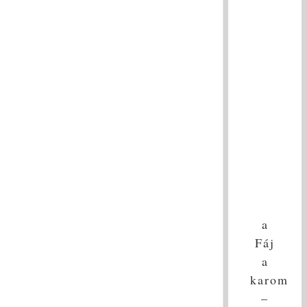
a
Fáj
a
karom
–