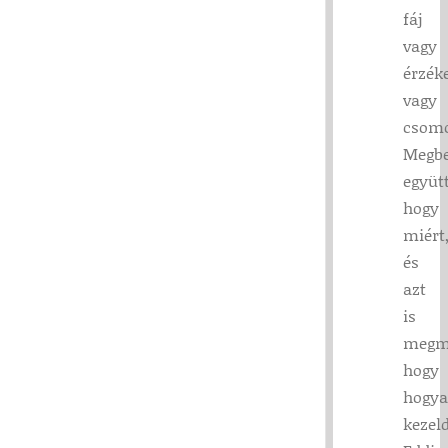
fáj
vagy
érzék
vagy
csomó
Megbe
együtt
hogy
miért
és
azt
is
megm
hogy
hogy
kezeld