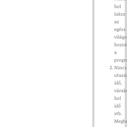
hol
laksz
az
egész
világo
hozzá
a
prog
Nincs
utazá
idő,
várak
hol
idő
stb.
Megbe