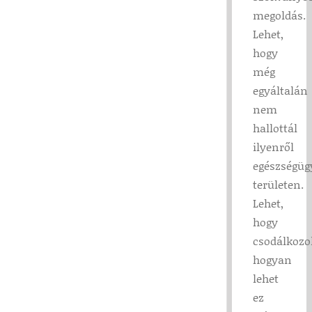
megoldás.
Lehet,
hogy
még
egyáltalán
nem
hallottál
ilyenről
egészségüg
területen.
Lehet,
hogy
csodálkozol
hogyan
lehet
ez