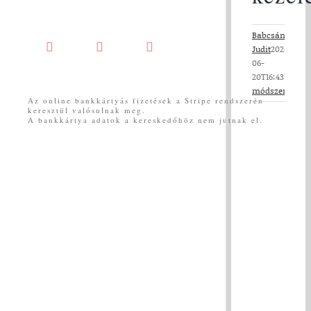
Babcsányi
Judit
2026-
Facebook
YouTube
Messenger
06-
20T16:43:49+02
módszerek
|
Az online bankkártyás fizetések a Stripe rendszerén
View
keresztül valósulnak meg.
A bankkártya adatok a kereskedőhöz nem jutnak el.
Larger
Image