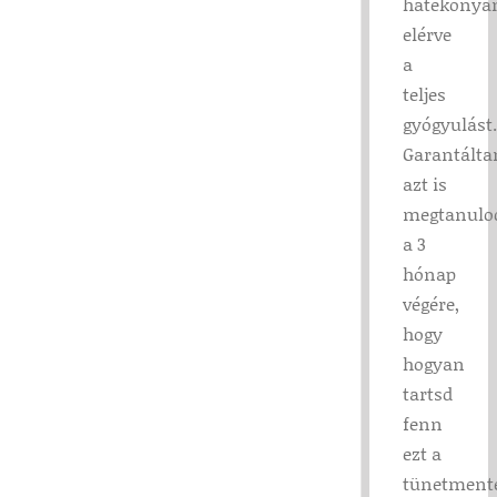
hatékonya
elérve
a
teljes
gyógyulást.
Garantálta
azt is
megtanulo
a 3
hónap
végére,
hogy
hogyan
tartsd
fenn
ezt a
tünetmente