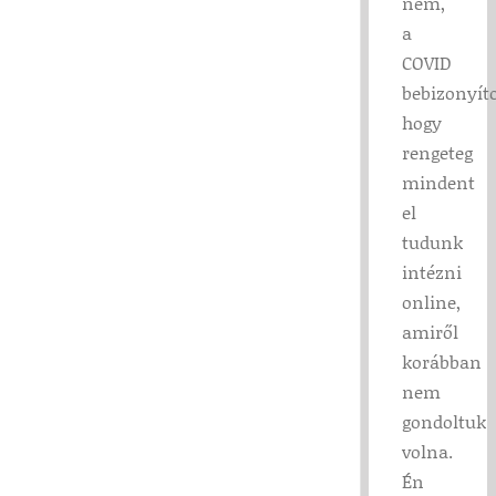
nem,
a
COVID
bebizonyíto
hogy
rengeteg
mindent
el
tudunk
intézni
online,
amiről
korábban
nem
gondoltuk
volna.
Én