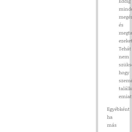
Eddig
mind
megér
és
megta
ezeket
Tehát
nem
szüks
hogy
szemé
talál
emiat
Egyébként
ha
más