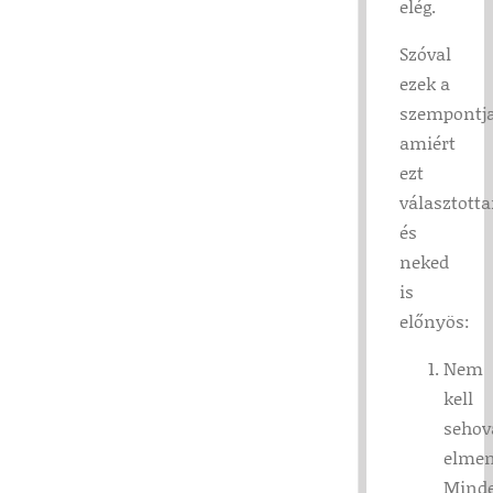
elég.
Szóval
ezek a
szempontj
amiért
ezt
választott
és
neked
is
előnyös:
Nem
kell
sehov
elmen
Minde