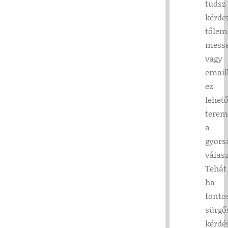
tudsz
kérde
tőlem
mess
vagy
email
ez
lehet
terem
a
gyors
válas
Tehát
ha
fonto
sürgő
kérdé