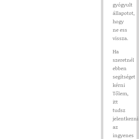
gyógyult
állapotot,
hogy
ne ess
vissza.
Ha
szeretnél
ebben
segítséget
kérni
Tőlem,
itt
tudsz
jelentkezni
az
ingyenes