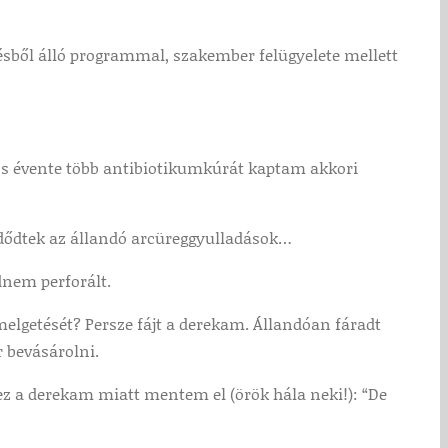
ésből álló programmal, szakember felügyelete mellett
jnos évente több antibiotikumkúrát kaptam akkori
dődtek az állandó arcüreggyulladások…
jdnem perforált.
melgetését? Persze fájt a derekam. Állandóan fáradt
 bevásárolni.
ez a derekam miatt mentem el (örök hála neki!): “De