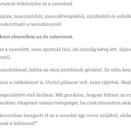
senek felkészülve rá a szöveteid.
mplex, masszázsból, manuálterápiából, nyújtásból és erősít
lmulasztható a teniszkönyök!
ként elmesélem az én sztorimat.
z a nyeszlett, nem sportoló tini, aki mindig beteg lett. Sa
mtól.
 mandulámat, hátha az okoz problémát gócként. Ez után kez
venni a vakbelemet is. Utolsó pillanat volt, mire rájöttek. Ma
egszületett első kisfiam. Mit gondolsz, hogyan bírtam az e
landóan elkaptam valami betegséget, ha csak elmentem akár
 koromban hangzott el az a mondat egy orvos szájából, akih
nnak a hátizmai?”