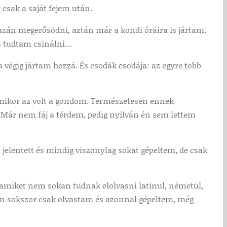
 csak a saját fejem után.
igazán megerősödni, aztán már a kondi óráira is jártam.
is tudtam csinálni…
na végig jártam hozzá. És csodák csodája: az egyre több
 amikor az volt a gondom. Természetesen ennek
 Már nem fáj a térdem, pedig nyilván én sem lettem
jelentett és mindig viszonylag sokat gépeltem, de csak
, amiket nem sokan tudnak elolvasni latinul, németül,
en sokszor csak olvastam és azonnal gépeltem, még