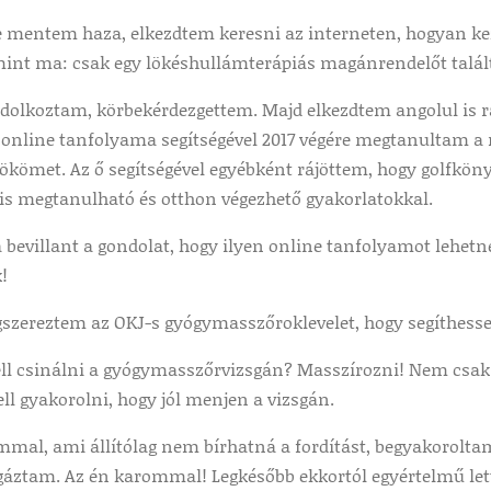
e mentem haza, elkezdtem keresni az interneten, hogyan k
 mint ma: csak egy lökéshullámterápiás magánrendelőt talál
dolkoztam, körbekérdezgettem. Majd elkezdtem angolul is r
online tanfolyama segítségével 2017 végére megtanultam a 
kömet. Az ő segítségével egyébként rájöttem, hogy golfköny
 is megtanulható és otthon végezhető gyakorlatokkal.
bevillant a gondolat, hogy ilyen online tanfolyamot lehet
!
gszereztem az OKJ-s gyógymasszőroklevelet, hogy segíthes
kell csinálni a gyógymasszőrvizsgán? Masszírozni! Nem csak
ell gyakorolni, hogy jól menjen a vizsgán.
mmal, ami állítólag nem bírhatná a fordítást, begyakorolta
sgáztam. Az én karommal! Legkésőbb ekkortól egyértelmű let