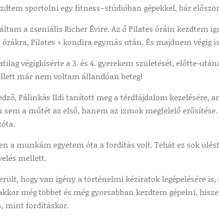
zdtem sportolni egy fitness–stúdióban gépekkel, bár először
áltam a zseniális Richer Évire. Az ő Pilates óráin kezdtem 
a órákra, Pilates + kondira egymás után. És majdnem végig 
atilag végigkísérte a 3. és 4. gyerekem születését, előtte-utá
llett már nem voltam állandóan beteg!
dző, Pálinkás Ildi tanított meg a térdfájdalom kezelésére,
n sem a műtét az első, hanem az izmok megfelelő erősítése.
zóta.
 a munkám egyetem óta a fordítás volt. Tehát ez sok ülést 
elés mellett.
rült, hogy van igény a történelmi kéziratok legépelésére is
akkor még többet és még gyorsabban kezdtem gépelni, hisz
, mint fordításkor.