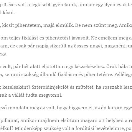
p 3 éves volt a legkisebb gyerekünk, amikor egy ilyen csak l
 kívül.
kicsit pihentetem, majd elmúlik. De nem szűnt meg. Amikor 
om teljes fixálást és pihentetést javasolt. Ne emeljem meg a
m, de csak pár napig sikerült az összes nagyi, nagynéni, un
gy.
volt, pár hét alatt eljutottam egy kézsebészhez. Örök hála n
 semmi szükség állandó fixálásra és pihentetésre. Felléleg
t kezelésként? Szteroidinjekciót és műtétet, ha rosszabb le
sak a vállát tudta megvonni.
kező mondata még az volt, hogy higgyem el, az én karom egy
 a pillanat, amikor majdnem elsírtam magam ott helyben a 
kül? Mindenképp szükség volt a fordítási bevételeimre, pon