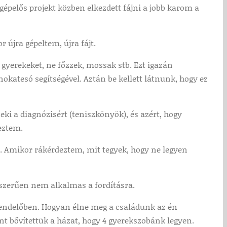
egépelős projekt közben elkezdett fájni a jobb karom a
újra gépeltem, újra fájt.
 gyerekeket, ne főzzek, mossak stb. Ezt igazán
okatesó segítségével. Aztán be kellett látnunk, hogy ez
eki a diagnózisért (teniszkönyök), és azért, hogy
eztem.
sz. Amikor rákérdeztem, mit tegyek, hogy ne legyen
szerűen nem alkalmas a fordításra.
rendelőben. Hogyan élne meg a családunk az én
t bővítettük a házat, hogy 4 gyerekszobánk legyen.