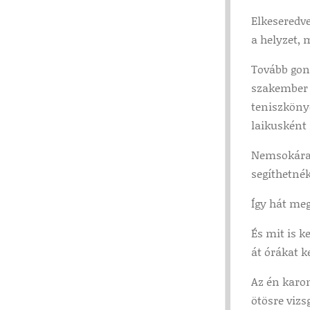
Elkeseredv
a helyzet,
Tovább gon
szakember 
teniszkönyö
laikusként
Nemsokára 
segíthetnék
Így hát me
És mit is 
át órákat k
Az én karo
ötösre viz