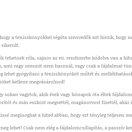
hogy a teniszkönyökkel régóta szenvedők azt hiszik, hogy n
sikerült.
k tehetnek róla, sajnos az eü. rendszerbe kódolva van a hib
k, ami vagy semmit nem használ, vagy csak a fájdalmat tünte
 lehet gyógyítani a teniszkönyököt műtét és mellékhatások né
zöket kellene megvásárolnod!
 sokan vagytok, akik évek vagy hónapok óta éltek fájdalomm
zorítót és más eszközt megvettél, magánorvost fizettél, akár i
issé meginoghat a hited abban, hogy ezt tényleg teljesen me
meg lehet! Csak nem elég a fájdalomcsillapítás, a passzív k