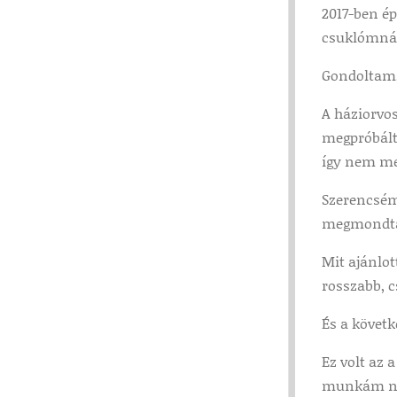
2017-ben ép
csuklómnál
Gondoltam, 
A háziorvos
megpróbálta
így nem me
Szerencsém 
megmondta,
Mit ajánlot
rosszabb, c
És a követ
Ez volt az
munkám nél