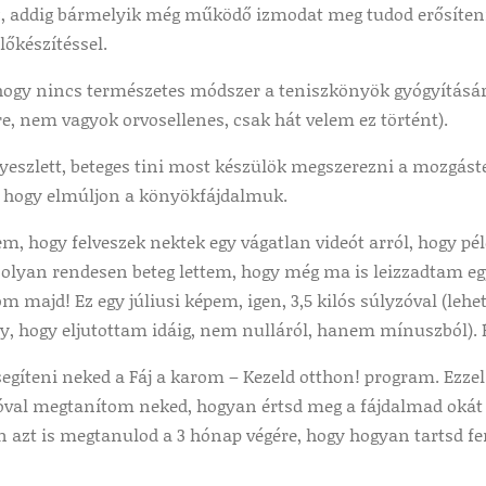
, addig bármelyik még működő izmodat meg tudod erősíteni a
lőkészítéssel.
hogy nincs természetes módszer a teniszkönyök gyógyítására
lre, nem vagyok orvosellenes, csak hát velem ez történt).
nyeszlett, beteges tini most készülök megszerezni a mozgást
hogy elmúljon a könyökfájdalmuk.
em, hogy felveszek nektek egy vágatlan videót arról, hogy pé
 olyan rendesen beteg lettem, hogy még ma is leizzadtam egy
 majd! Ez egy júliusi képem, igen, 3,5 kilós súlyzóval (lehe
ny, hogy eljutottam idáig, nem nulláról, hanem mínuszból).
egíteni neked a Fáj a karom – Kezeld otthon! program. Ezzel
val megtanítom neked, hogyan értsd meg a fájdalmad okát és
 azt is megtanulod a 3 hónap végére, hogy hogyan tartsd fe