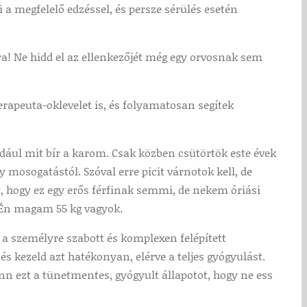
 megfelelő edzéssel, és persze sérülés esetén
! Ne hidd el az ellenkezőjét még egy orvosnak sem
erapeuta-oklevelet is, és folyamatosan segítek
ldául mit bír a karom. Csak közben csütörtök este évek
 mosogatástól. Szóval erre picit várnotok kell, de
t, hogy ez egy erős férfinak semmi, de nekem óriási
 Én magam 55 kg vagyok.
 a személyre szabott és komplexen felépített
 kezeld azt hatékonyan, elérve a teljes gyógyulást.
nn ezt a tünetmentes, gyógyult állapotot, hogy ne ess