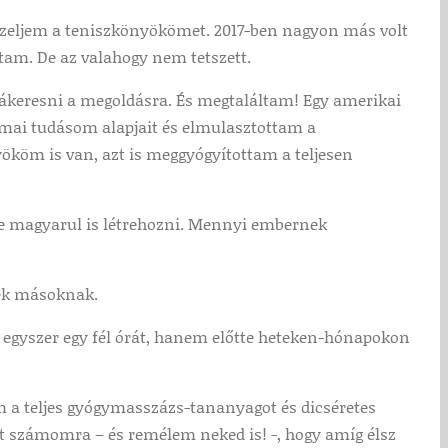
ezeljem a teniszkönyökömet. 2017-ben nagyon más volt
tam. De az valahogy nem tetszett.
ákeresni a megoldásra. És megtaláltam! Egy amerikai
mai tudásom alapjait és elmulasztottam a
ököm is van, azt is meggyógyítottam a teljesen
ne magyarul is létrehozni. Mennyi embernek
sek másoknak.
 egyszer egy fél órát, hanem előtte heteken-hónapokon
m a teljes gyógymasszázs-tananyagot és dicséretes
t számomra – és remélem neked is! -, hogy amíg élsz