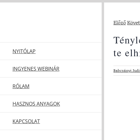
Kihagyás
Előző
Köve
Tényl
te el
NYITÓLAP
INGYENES WEBINÁR
Babcsányi Judi
View
RÓLAM
Larger
Image
HASZNOS ANYAGOK
KAPCSOLAT