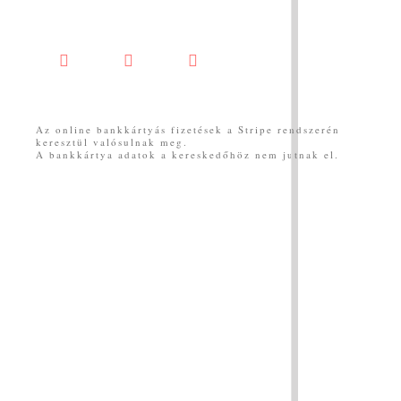
Facebook
YouTube
Messenger
Az online bankkártyás fizetések a Stripe rendszerén
keresztül valósulnak meg.
A bankkártya adatok a kereskedőhöz nem jutnak el.