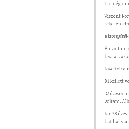
ha még ninc
Viszont ko
teljesen e
Bizonyíték
Én voltam a
háziorvoso
Kivették a
Ki kellett 
27 évesen m
voltam. Ál
Kb. 28 éves
hát hol va