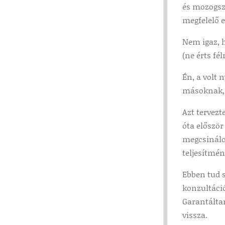
és mozogsz
megfelelő e
Nem igaz, 
(ne érts fé
Én, a volt 
másoknak, 
Azt tervezt
óta először
megcsinálom
teljesítmé
Ebben tud s
konzultáció
Garantáltan
vissza.