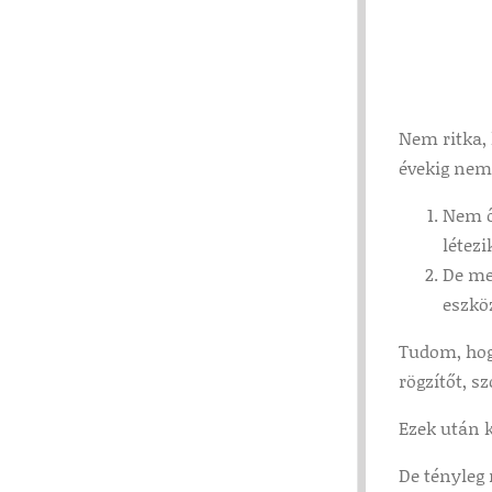
Nem ritka, 
évekig nem 
Nem ő
létezi
De meg
eszkö
Tudom, hogy
rögzítőt, s
Ezek után k
De tényleg 