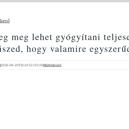
tkező
eg meg lehet gyógyítani teljes
hiszed, hogy valamire egyszer
t
2026-06-20T16:43:52+02:00
Motivációs
|