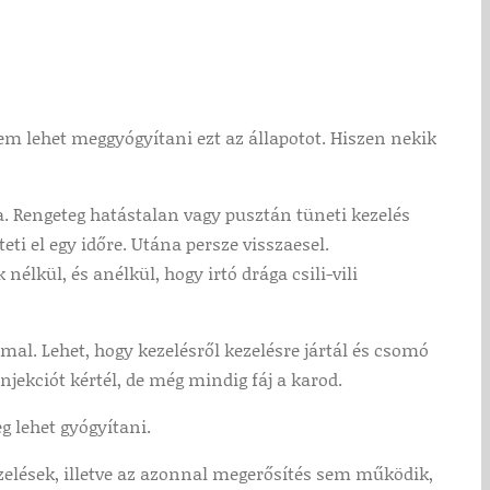
em lehet meggyógyítani ezt az állapotot. Hiszen nekik
a. Rengeteg hatástalan vagy pusztán tüneti kezelés
ti el egy időre. Utána persze visszaesel.
lkül, és anélkül, hogy irtó drága csili-vili
al. Lehet, hogy kezelésről kezelésre jártál és csomó
njekciót kértél, de még mindig fáj a karod.
g lehet gyógyítani.
ezelések, illetve az azonnal megerősítés sem működik,