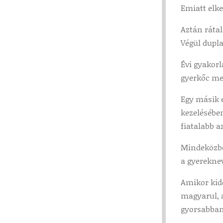
Emiatt elke
Aztán rátal
Végül dupl
Évi gyakorl
gyerkőc me
Egy másik e
kezelésébe
fiatalabb a
Mindeközben
a gyereknev
Amikor kide
magyarul, 
gyorsabban