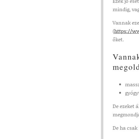
Ezek jó ese
mindig, va
Vannak ezek
(
https://w
őket.
Vannak
megold
mass
gyógy
De ezeket á
megmondják
De ha csak 