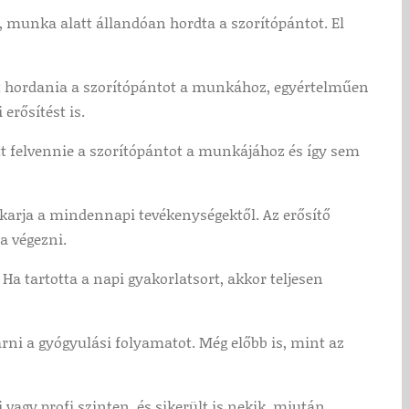
, munka alatt állandóan hordta a szorítópántot. El
t hordania a szorítópántot a munkához, egyértelműen
erősítést is.
t felvennie a szorítópántot a munkájához és így sem
i karja a mindennapi tevékenységektől. Az erősítő
a végezni.
 Ha tartotta a napi gyakorlatsort, akkor teljesen
zárni a gyógyulási folyamatot. Még előbb is, mint az
vagy profi szinten, és sikerült is nekik, miután