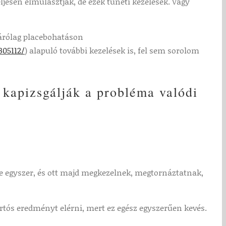
ljesen elmulasztják, de ezek tüneti kezelések. Vagy
zárólag placebohatáson
305112/
) alapuló további kezelések is, fel sem sorolom
 kapizsgálják a probléma valódi
nte egyszer, és ott majd megkezelnek, megtornáztatnak,
artós eredményt elérni, mert ez egész egyszerűen kevés.