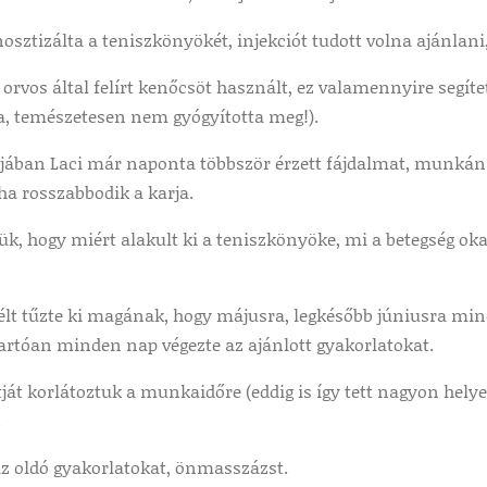
osztizálta a teniszkönyökét, injekciót tudott volna ajánlani,
 orvos által felírt kenőcsöt használt, ez valamennyire segíte
ta, temészetesen nem gyógyította meg!).
jában Laci már naponta többször érzett fájdalmat, munkán k
ha rosszabbodik a karja.
k, hogy miért alakult ki a teniszkönyöke, mi a betegség oka
célt tűzte ki magának, hogy májusra, legkésőbb júniusra mi
artóan minden nap végezte az ajánlott gyakorlatokat.
ját korlátoztuk a munkaidőre (eddig is így tett nagyon hely
.
az oldó gyakorlatokat, önmasszázst.