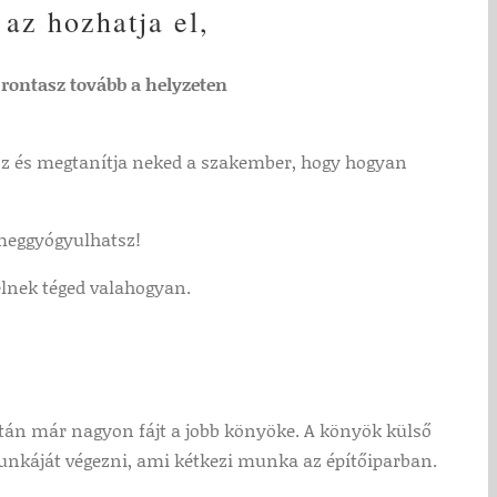
az hozhatja el,
m rontasz tovább a helyzeten
apsz és megtanítja neked a szakember, hogy hogyan
 meggyógyulhatsz!
elnek téged valahogyan.
után már nagyon fájt a jobb könyöke. A könyök külső
 munkáját végezni, ami kétkezi munka az építőiparban.