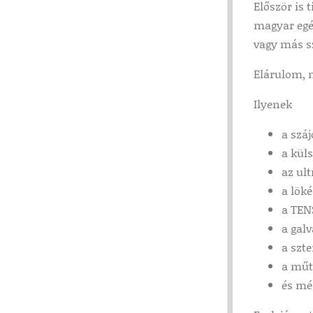
Először is 
magyar egés
vagy más s
Elárulom, 
Ilyenek
a száj
a kül
az ul
a lök
a TEN
a gal
a szte
a műt
és mé