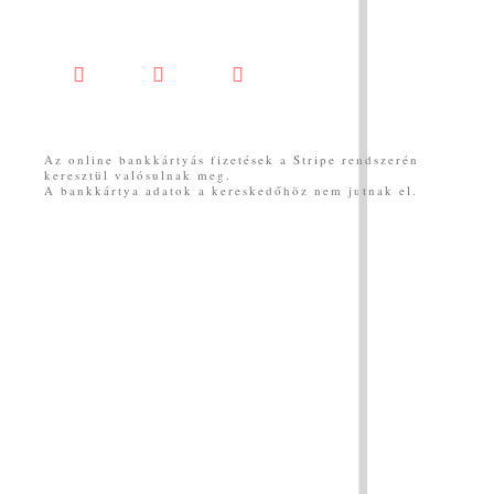
Facebook
YouTube
Messenger
Az online bankkártyás fizetések a Stripe rendszerén
keresztül valósulnak meg.
A bankkártya adatok a kereskedőhöz nem jutnak el.