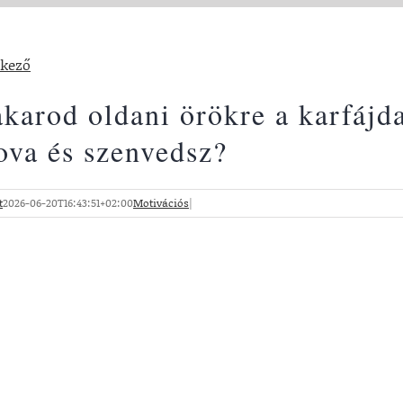
tkező
karod oldani örökre a karfájda
ova és szenvedsz?
t
2026-06-20T16:43:51+02:00
Motivációs
|