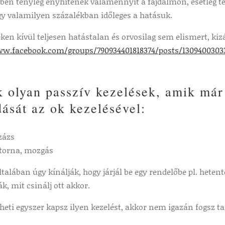
tben tényleg enyhítenek valamennyit a fájdalmon, esetleg te
gy valamilyen százalékban időleges a hatásuk.
en kívül teljesen hatástalan és orvosilag sem elismert, ki
ww.facebook.com/groups/790934401818374/posts/1309400303
 olyan passzív kezelések, amik már
ását az ok kezelésével:
zázs
torna, mozgás
ltalában úgy kínálják, hogy járjál be egy rendelőbe pl. hete
, mit csinálj ott akkor.
heti egyszer kapsz ilyen kezelést, akkor nem igazán fogsz t