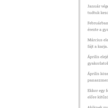
Január végé
tudtuk kezd
Februárban
érezte a gy
Március ele
fájt a karja.
Április ele
gyakorlato
Április köz
panaszment
Ekkor egy f
előre kitűz
Akiknek már