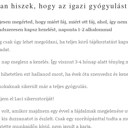
an hiszek, hogy az igazi gyógyulást 
ljesen megérted, hogy miért fáj, miért ott fáj, ahol, így ne
ndszeresen kapsz kezelést, naponta 1-2 alkalommal
g csak úgy lehet megoldani, ha teljes körű tájékoztatást k
adat.
nap meglesz a kezelés. Így viszont 3-4 hónap alatt tényleg
 hihetetlen ezt hallanod most, ha évek óta szenvedsz és kez
sokaknak sikerült már a teljes gyógyulás.
em el Laci sikersztoriját!
es volt, amikor majdnem egy évvel a fájdalmak megjelenése 
 kis duzzanatot is észlelt. Csak egy szorítópánttal tudta a
tette munkaidőn kívül, nem javult a karja.