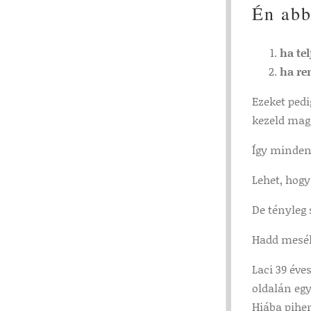
Én abb
ha te
ha re
Ezeket pedi
kezeld mag
Így minden 
Lehet, hogy
De tényleg 
Hadd mesélj
Laci 39 év
oldalán egy
Hiába pihen