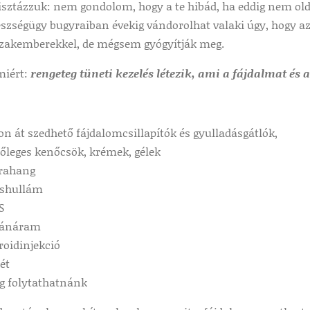
tisztázzuk: nem gondolom, hogy a te hibád, ha eddig nem ol
zségügy bugyraiban évekig vándorolhat valaki úgy, hogy azt
zakemberekkel, de mégsem gyógyítják meg.
miért:
rengeteg tüneti kezelés létezik, ami a fájdalmat és
on át szedhető fájdalomcsillapítók és gyulladásgátlók,
sőleges kenőcsök, krémek, gélek
trahang
éshullám
S
vánáram
roidinjekció
ét
g folytathatnánk