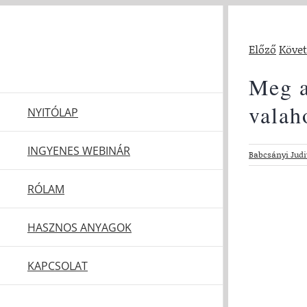
Kihagyás
Előző
Köve
Meg a
valah
NYITÓLAP
INGYENES WEBINÁR
Babcsányi Judi
View
RÓLAM
Larger
Image
HASZNOS ANYAGOK
KAPCSOLAT