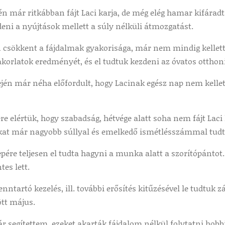
n már ritkábban fájt Laci karja, de még elég hamar kifáradt
eni a nyújtások mellett a súly nélküli átmozgatást.
 csökkent a fájdalmak gyakorisága, már nem mindig kellet
akorlatok eredményét, és el tudtuk kezdeni az óvatos otthoni 
jén már néha előfordult, hogy Lacinak egész nap nem kellet
jére elértük, hogy szabadság, hétvége alatt soha nem fájt Lac
kat már nagyobb súllyal és emelkedő ismétlésszámmal tudt
epére teljesen el tudta hagyni a munka alatt a szorítópántot.
es lett.
enntartó kezelés, ill. további erősítés kitűzésével le tudtuk 
ött május.
 segítettem, ezeket akarták fájdalom nélkül folytatni hobbi 