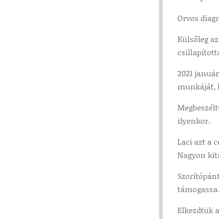
Orvos diagn
Külsőleg az
csillapítot
2021 január
munkáját, 
Megbeszéltü
ilyenkor.
Laci azt a 
Nagyon kit
Szorítópánt
támogassa
Elkezdtük 