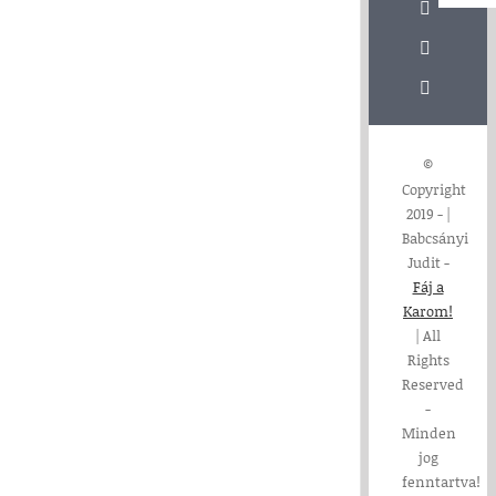
Navi
Ada
Ált
©
Im
Copyright
2019 -
|
Babcsányi
Coo
Judit -
Fáj a
Karom!
| All
Rights
Reserved
-
Minden
jog
fenntartva!