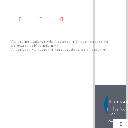
Facebook
YouTube
Messenger
Az online bankkártyás fizetések a Stripe rendszerén
keresztül valósulnak meg.
A bankkártya adatok a kereskedőhöz nem jutnak el.
Kapcso
Hasz
linke
Blog
Kapcsolat
Togg