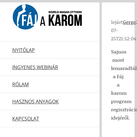
Kihagyás
lejárt
Gergo
07-
25T21:52:04
NYITÓLAP
Sajnos
most
INGYENES WEBINÁR
lemaradtál
a Fáj
RÓLAM
a
karom
program
HASZNOS ANYAGOK
regisztráci
idejéről.
KAPCSOLAT