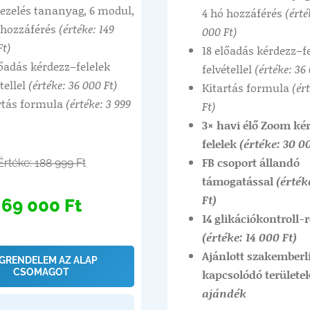
ezelés tananyag, 6 modul,
4 hó hozzáférés
(érté
 hozzáférés
(értéke: 149
000 Ft)
Ft)
18 előadás kérdezz–f
lőadás kérdezz–felelek
felvétellel
(értéke: 36
tellel
(értéke: 36 000 Ft)
Kitartás formula
(ér
rtás formula
(értéke: 3 999
Ft)
3× havi élő Zoom ké
felelek
(értéke: 30 0
FB csoport állandó
Értéke: 188 999 Ft
támogatással
(érték
Ft)
69 000 Ft
14 glikációkontroll-
(értéke: 14 000 Ft)
Ajánlott szakemberl
GRENDELEM AZ ALAP
CSOMAGOT
kapcsolódó területe
ajándék