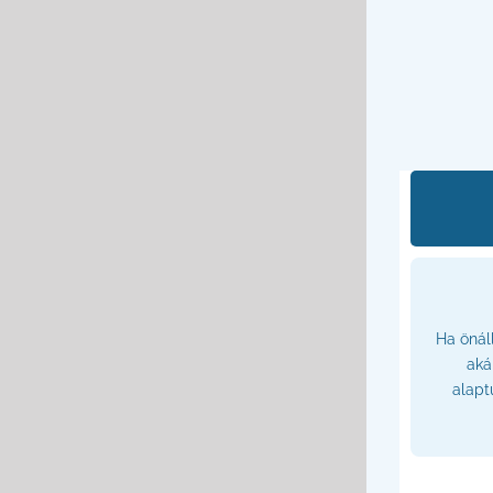
Ha önál
aká
alapt