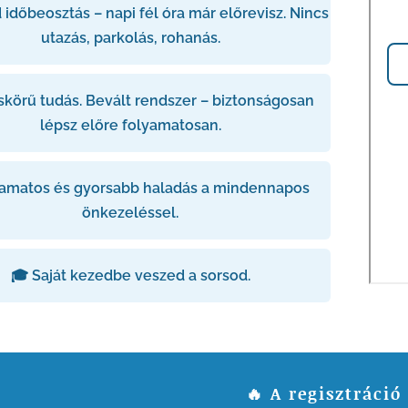
időbeosztás – napi fél óra már előrevisz. Nincs
utazás, parkolás, rohanás.
skörű tudás. Bevált rendszer – biztonságosan
lépsz előre folyamatosan.
yamatos és gyorsabb haladás a mindennapos
önkezeléssel.
🎓 Saját kezedbe veszed a sorsod.
🔥 A regisztráció 