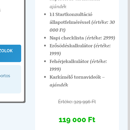
ajándék
t
1:1 Startkonzultáció
állapotfelméréssel
(értéke: 30
000 Ft)
Napi checklista
(
értéke: 2999)
Erősödéskalkulátor
(értéke:
ZOLOK
1999)
Fehérjekalkulátor
(értéke:
1999)
portos
Karkímélő tornavideók
–
ajándék
Értéke: 329 996 Ft
119 000 Ft