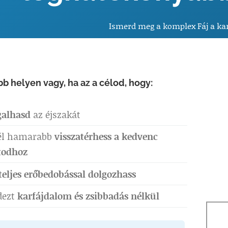
Ismerd meg a komplex Fáj a k
bb helyen vagy, ha az a célod, hogy:
galhasd
az éjszakát
él hamarabb
visszatérhess a kedvenc
todhoz
teljes erőbedobással dolgozhass
dezt
karfájdalom és zsibbadás nélkül