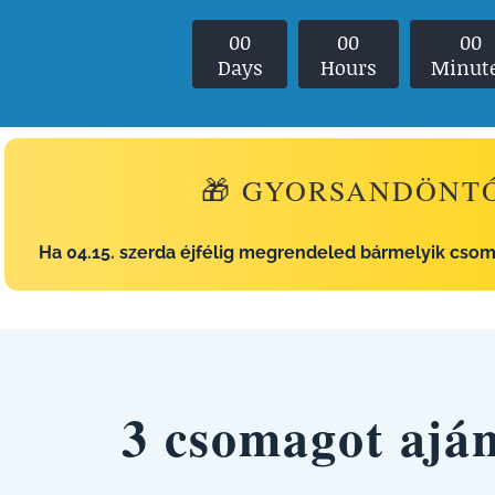
0
0
0
0
0
0
Days
Hours
Minut
🎁 GYORSANDÖNT
Ha 04.15. szerda éjfélig megrendeled bármelyik csom
3 csomagot ajá