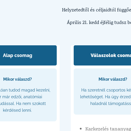
Helyzetedtől és céljaidtól függő
Április 21. kedd éjfélig tudsz 
Alap csomag
Válaszolok csom
Mikor válaszd?
Mikor válaszd?
lóan tudod magad kezelni,
Ha szeretnél csoportos ké
r már edzői, anatómiai
lehetőséget. Ha úgy érzed
udással. Ha nem szokott
haladnál támogatáss
kérdésed lenni.
Karkezelés tananyag