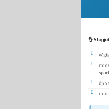
👌 A legjo
végi
min
spor
újra
min