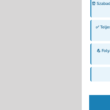
⏰ Szabad 
✅ Telje
💪 Fol