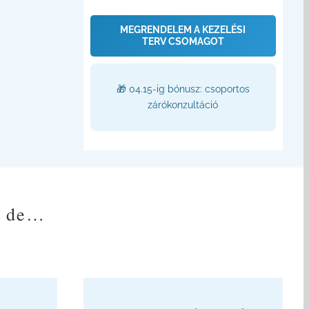
MEGRENDELEM A KEZELÉSI
TERV CSOMAGOT
🎁 04.15-ig bónusz: csoportos
zárókonzultáció
, de…