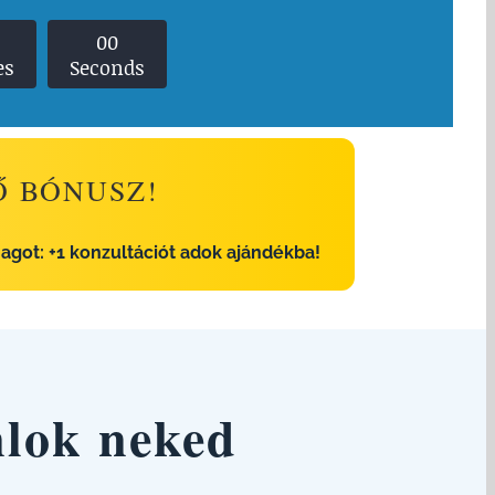
0
0
es
Seconds
Ő BÓNUSZ!
agot: +1 konzultációt adok ajándékba!
nlok neked