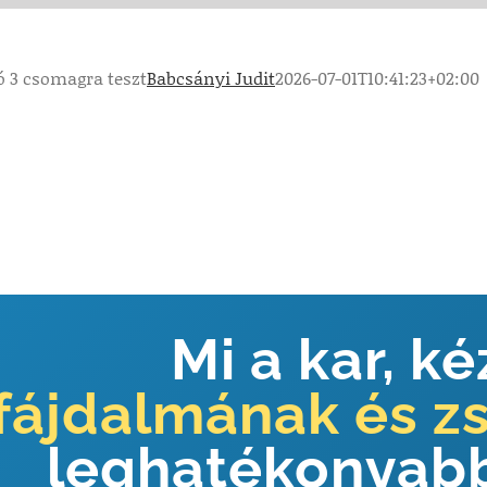
ó 3 csomagra teszt
Babcsányi Judit
2026-07-01T10:41:23+02:00
Mi a kar, ké
fájdalmának és z
leghatékonyabb