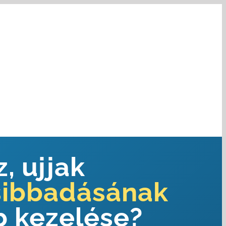
z, ujjak
sibbadásának
 kezelése?