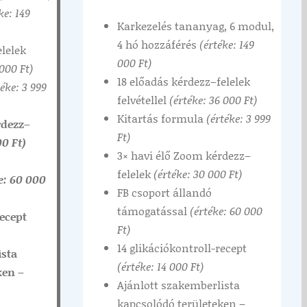
ke: 149
Karkezelés tananyag, 6 modul,
4 hó hozzáférés
(értéke: 149
elelek
000 Ft)
 000 Ft)
18 előadás kérdezz–felelek
téke: 3 999
felvétellel
(értéke: 36 000 Ft)
Kitartás formula
(értéke: 3 999
rdezz–
Ft)
00 Ft)
3× havi élő Zoom kérdezz–
felelek
(értéke: 30 000 Ft)
e: 60 000
FB csoport állandó
támogatással
(értéke: 60 000
recept
Ft)
14 glikációkontroll-recept
ista
(értéke: 14 000 Ft)
ken –
Ajánlott szakemberlista
kapcsolódó területeken –