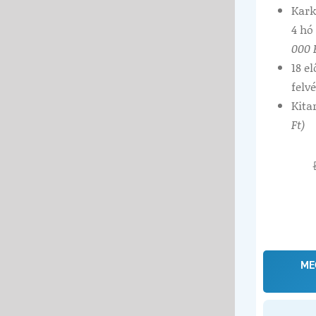
Kark
4 hó
000 
18 e
felvé
Kita
Ft)
ME