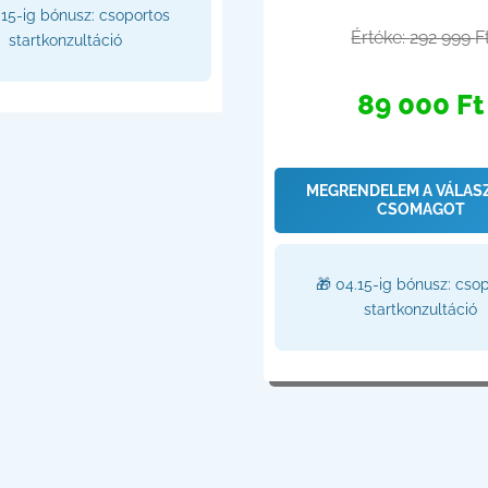
.15-ig bónusz: csoportos
Értéke:
292 999
F
startkonzultáció
89 000 Ft
MEGRENDELEM A VÁLAS
CSOMAGOT
🎁 04.15-ig bónusz: cso
startkonzultáció